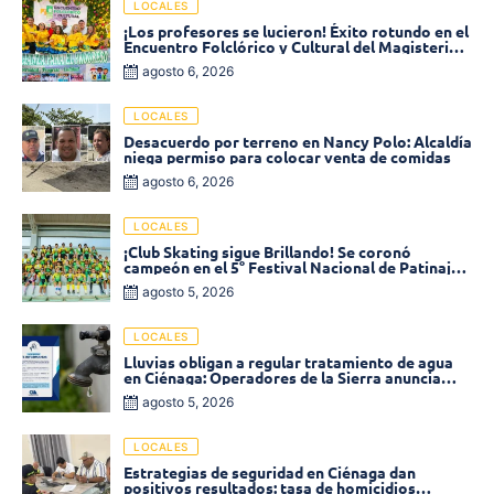
LOCALES
¡Los profesores se lucieron! Éxito rotundo en el
Encuentro Folclórico y Cultural del Magisterio
2026 en Ciénaga
agosto 6, 2026
LOCALES
Desacuerdo por terreno en Nancy Polo: Alcaldía
niega permiso para colocar venta de comidas
agosto 6, 2026
LOCALES
¡Club Skating sigue Brillando! Se coronó
campeón en el 5° Festival Nacional de Patinaje
«Soledad sobre Ruedas»
agosto 5, 2026
LOCALES
Lluvias obligan a regular tratamiento de agua
en Ciénaga: Operadores de la Sierra anuncia
baja presión en varios sectores
agosto 5, 2026
LOCALES
Estrategias de seguridad en Ciénaga dan
positivos resultados: tasa de homicidios