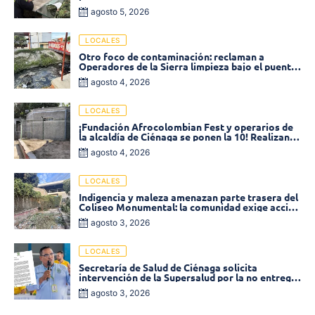
disminuyó un 58% en 2026
agosto 5, 2026
LOCALES
Otro foco de contaminación: reclaman a
Operadores de la Sierra limpieza bajo el puente
de la calle 19 con carrera 11
agosto 4, 2026
LOCALES
¡Fundación Afrocolombian Fest y operarios de
la alcaldía de Ciénaga se ponen la 10! Realizan
limpieza de la parte posterior del Coliseo
agosto 4, 2026
Monumental
LOCALES
Indigencia y maleza amenazan parte trasera del
Coliseo Monumental: la comunidad exige acción
inmediata!
agosto 3, 2026
LOCALES
Secretaría de Salud de Ciénaga solicita
intervención de la Supersalud por la no entrega
de medicamentos en las EPS
agosto 3, 2026