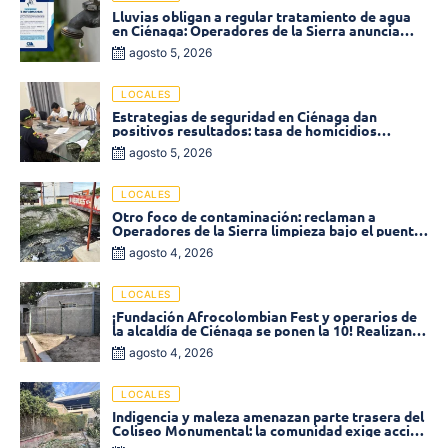
Lluvias obligan a regular tratamiento de agua
en Ciénaga: Operadores de la Sierra anuncia
baja presión en varios sectores
agosto 5, 2026
LOCALES
Estrategias de seguridad en Ciénaga dan
positivos resultados: tasa de homicidios
disminuyó un 58% en 2026
agosto 5, 2026
LOCALES
Otro foco de contaminación: reclaman a
Operadores de la Sierra limpieza bajo el puente
de la calle 19 con carrera 11
agosto 4, 2026
LOCALES
¡Fundación Afrocolombian Fest y operarios de
la alcaldía de Ciénaga se ponen la 10! Realizan
limpieza de la parte posterior del Coliseo
agosto 4, 2026
Monumental
LOCALES
Indigencia y maleza amenazan parte trasera del
Coliseo Monumental: la comunidad exige acción
inmediata!