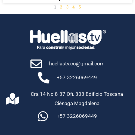
1
2
3
4
5
huellastv.co@gmail.com
+57 3226069449
Cra 14 No 8-37 Ofi. 303 Edificio Toscana
Ciénaga Magdalena
+57 3226069449