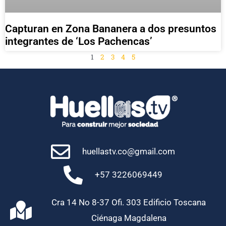
Capturan en Zona Bananera a dos presuntos
integrantes de ‘Los Pachencas’
1
2
3
4
5
huellastv.co@gmail.com
+57 3226069449
Cra 14 No 8-37 Ofi. 303 Edificio Toscana
Ciénaga Magdalena