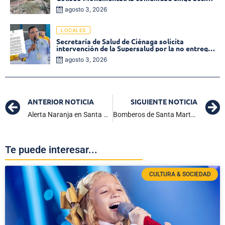
inmediata!
agosto 3, 2026
LOCALES
Secretaría de Salud de Ciénaga solicita
intervención de la Supersalud por la no entrega
de medicamentos en las EPS
agosto 3, 2026
ANTERIOR NOTICIA
SIGUIENTE NOTICIA
Alerta Naranja en Santa Marta por fuertes lluvias: más de 50 barrios sufrieron inundaciones
Bomberos de Santa Marta atendieron múltiples emergencias tras torrencial aguacero
Te puede interesar...
CULTURA & SOCIEDAD