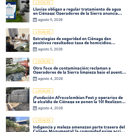
LOCALES
Lluvias obligan a regular tratamiento de agua
en Ciénaga: Operadores de la Sierra anuncia
baja presión en varios sectores
agosto 5, 2026
LOCALES
Estrategias de seguridad en Ciénaga dan
positivos resultados: tasa de homicidios
disminuyó un 58% en 2026
agosto 5, 2026
LOCALES
Otro foco de contaminación: reclaman a
Operadores de la Sierra limpieza bajo el puente
de la calle 19 con carrera 11
agosto 4, 2026
LOCALES
¡Fundación Afrocolombian Fest y operarios de
la alcaldía de Ciénaga se ponen la 10! Realizan
limpieza de la parte posterior del Coliseo
agosto 4, 2026
Monumental
LOCALES
Indigencia y maleza amenazan parte trasera del
Coliseo Monumental: la comunidad exige acción