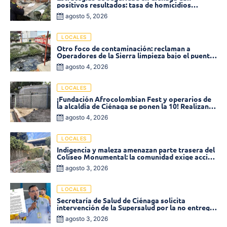
positivos resultados: tasa de homicidios
disminuyó un 58% en 2026
agosto 5, 2026
LOCALES
Otro foco de contaminación: reclaman a
Operadores de la Sierra limpieza bajo el puente
de la calle 19 con carrera 11
agosto 4, 2026
LOCALES
¡Fundación Afrocolombian Fest y operarios de
la alcaldía de Ciénaga se ponen la 10! Realizan
limpieza de la parte posterior del Coliseo
agosto 4, 2026
Monumental
LOCALES
Indigencia y maleza amenazan parte trasera del
Coliseo Monumental: la comunidad exige acción
inmediata!
agosto 3, 2026
LOCALES
Secretaría de Salud de Ciénaga solicita
intervención de la Supersalud por la no entrega
de medicamentos en las EPS
agosto 3, 2026