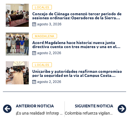
LOCALES
Concejo de Ciénaga comenzó tercer período de
sesiones ordinarias: Operadores de la Sierra
tema central de la plenaria
agosto 3, 2026
MAGDALENA
Acord Magdalena hace historia: nueva junta
directiva cuenta con tres mujeres y una en el
Órgano de Control
agosto 2, 2026
LOCALES
Unicaribe y autoridades reafirman compromiso
por la seguridad en la vía al Campus Costa
Verde
agosto 2, 2026
ANTERIOR NOTICIA
SIGUIENTE NOTICIA
¡Es una realidad! Infotep hace historia al llevar carreras presenciales a Zona Bananera
Colombia refuerza vigilancia ante emergencia internacional por brote de mpox