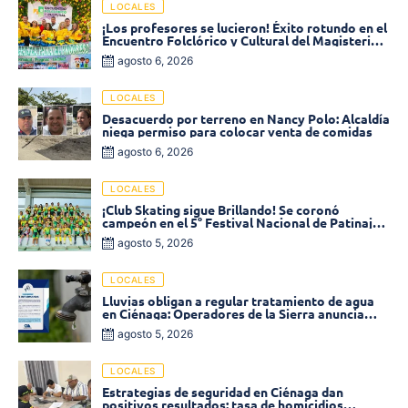
LOCALES
¡Los profesores se lucieron! Éxito rotundo en el
Encuentro Folclórico y Cultural del Magisterio
2026 en Ciénaga
agosto 6, 2026
LOCALES
Desacuerdo por terreno en Nancy Polo: Alcaldía
niega permiso para colocar venta de comidas
agosto 6, 2026
LOCALES
¡Club Skating sigue Brillando! Se coronó
campeón en el 5° Festival Nacional de Patinaje
«Soledad sobre Ruedas»
agosto 5, 2026
LOCALES
Lluvias obligan a regular tratamiento de agua
en Ciénaga: Operadores de la Sierra anuncia
baja presión en varios sectores
agosto 5, 2026
LOCALES
Estrategias de seguridad en Ciénaga dan
positivos resultados: tasa de homicidios