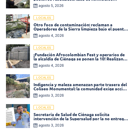
disminuyó un 58% en 2026
agosto 5, 2026
LOCALES
Otro foco de contaminación: reclaman a
Operadores de la Sierra limpieza bajo el puente
de la calle 19 con carrera 11
agosto 4, 2026
LOCALES
¡Fundación Afrocolombian Fest y operarios de
la alcaldía de Ciénaga se ponen la 10! Realizan
limpieza de la parte posterior del Coliseo
agosto 4, 2026
Monumental
LOCALES
Indigencia y maleza amenazan parte trasera del
Coliseo Monumental: la comunidad exige acción
inmediata!
agosto 3, 2026
LOCALES
Secretaría de Salud de Ciénaga solicita
intervención de la Supersalud por la no entrega
de medicamentos en las EPS
agosto 3, 2026