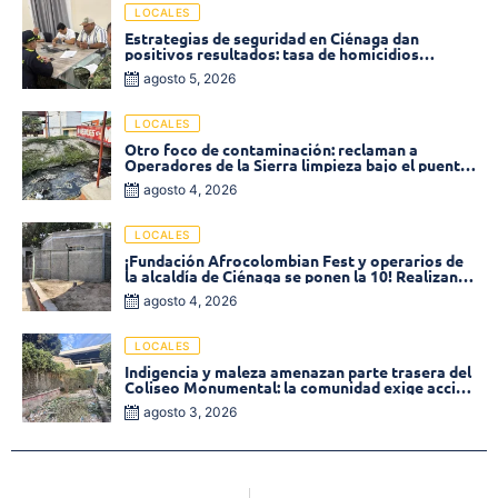
LOCALES
Estrategias de seguridad en Ciénaga dan
positivos resultados: tasa de homicidios
disminuyó un 58% en 2026
agosto 5, 2026
LOCALES
Otro foco de contaminación: reclaman a
Operadores de la Sierra limpieza bajo el puente
de la calle 19 con carrera 11
agosto 4, 2026
LOCALES
¡Fundación Afrocolombian Fest y operarios de
la alcaldía de Ciénaga se ponen la 10! Realizan
limpieza de la parte posterior del Coliseo
agosto 4, 2026
Monumental
LOCALES
Indigencia y maleza amenazan parte trasera del
Coliseo Monumental: la comunidad exige acción
inmediata!
agosto 3, 2026