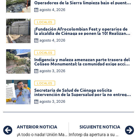
Operadores de la Sierra limpieza bajo el puente
de la calle 19 con carrera 11
agosto 4, 2026
LOCALES
¡Fundación Afrocolombian Fest y operarios de
la alcaldía de Ciénaga se ponen la 10! Realizan
limpieza de la parte posterior del Coliseo
agosto 4, 2026
Monumental
LOCALES
Indigencia y maleza amenazan parte trasera del
Coliseo Monumental: la comunidad exige acción
inmediata!
agosto 3, 2026
LOCALES
Secretaría de Salud de Ciénaga solicita
intervención de la Supersalud por la no entrega
de medicamentos en las EPS
agosto 3, 2026
ANTERIOR NOTICIA
SIGUIENTE NOTICIA
¡A todo o nada! Unión Magdalena y Atlético Huila se juegan la clasificación
Infotep da apertura a su semana cultural ‘Green Fest’ 2024