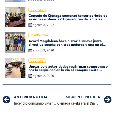
LOCALES
Concejo de Ciénaga comenzó tercer período de
sesiones ordinarias: Operadores de la Sierra
tema central de la plenaria
agosto 3, 2026
MAGDALENA
Acord Magdalena hace historia: nueva junta
directiva cuenta con tres mujeres y una en el
Órgano de Control
agosto 2, 2026
LOCALES
Unicaribe y autoridades reafirman compromiso
por la seguridad en la vía al Campus Costa
Verde
agosto 2, 2026
ANTERIOR NOTICIA
SIGUIENTE NOTICIA
Incendio consumió vivienda en el barrio La Alborada en Ciénaga
Ciénaga celebrará el Día Nacional de Libertad Religiosa con una feria de emprendimiento