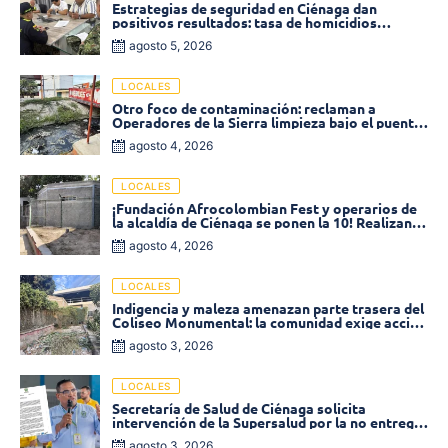
Estrategias de seguridad en Ciénaga dan
positivos resultados: tasa de homicidios
disminuyó un 58% en 2026
agosto 5, 2026
LOCALES
Otro foco de contaminación: reclaman a
Operadores de la Sierra limpieza bajo el puente
de la calle 19 con carrera 11
agosto 4, 2026
LOCALES
¡Fundación Afrocolombian Fest y operarios de
la alcaldía de Ciénaga se ponen la 10! Realizan
limpieza de la parte posterior del Coliseo
agosto 4, 2026
Monumental
LOCALES
Indigencia y maleza amenazan parte trasera del
Coliseo Monumental: la comunidad exige acción
inmediata!
agosto 3, 2026
LOCALES
Secretaría de Salud de Ciénaga solicita
intervención de la Supersalud por la no entrega
de medicamentos en las EPS
agosto 3, 2026