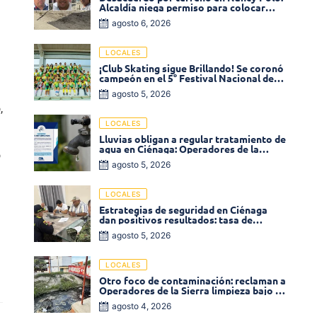
Alcaldía niega permiso para colocar
venta de comidas
agosto 6, 2026
LOCALES
¡Club Skating sigue Brillando! Se coronó
campeón en el 5° Festival Nacional de
Patinaje «Soledad sobre Ruedas»
agosto 5, 2026
,
LOCALES
Lluvias obligan a regular tratamiento de
agua en Ciénaga: Operadores de la
o
Sierra anuncia baja presión en varios
agosto 5, 2026
sectores
LOCALES
Estrategias de seguridad en Ciénaga
dan positivos resultados: tasa de
homicidios disminuyó un 58% en 2026
agosto 5, 2026
LOCALES
Otro foco de contaminación: reclaman a
Operadores de la Sierra limpieza bajo el
puente de la calle 19 con carrera 11
agosto 4, 2026