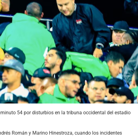
 minuto 54 por disturbios en la tribuna occidental del estadio
Andrés Román y Marino Hinestroza, cuando los incidentes