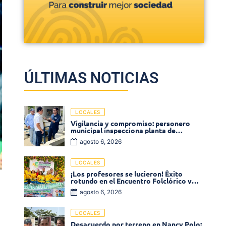
ÚLTIMAS NOTICIAS
LOCALES
Vigilancia y compromiso: personero
municipal inspecciona planta de
tratamiento de agua
agosto 6, 2026
LOCALES
¡Los profesores se lucieron! Éxito
rotundo en el Encuentro Folclórico y
Cultural del Magisterio 2026 en Ciénaga
agosto 6, 2026
LOCALES
Desacuerdo por terreno en Nancy Polo: