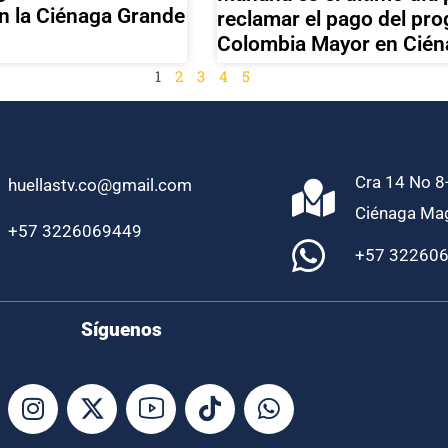
n la Ciénaga Grande
reclamar el pago del pr
Colombia Mayor en Cién
1
2
3
4
5
Cra 14 No 8-
huellastv.co@gmail.com
Ciénaga Ma
+57 3226069449
+57 32260
Síguenos