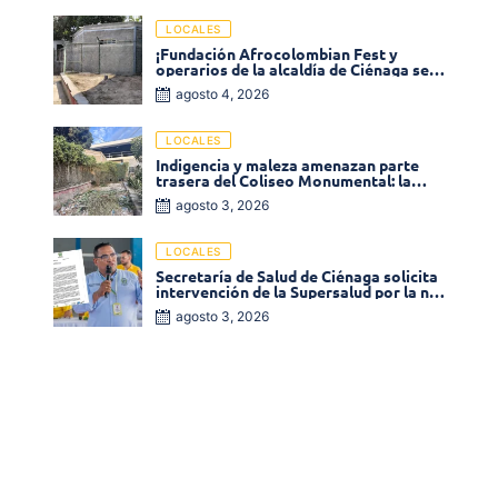
LOCALES
¡Fundación Afrocolombian Fest y
operarios de la alcaldía de Ciénaga se
ponen la 10! Realizan limpieza de la
agosto 4, 2026
parte posterior del Coliseo
Monumental
LOCALES
Indigencia y maleza amenazan parte
trasera del Coliseo Monumental: la
comunidad exige acción inmediata!
agosto 3, 2026
LOCALES
Secretaría de Salud de Ciénaga solicita
intervención de la Supersalud por la no
entrega de medicamentos en las EPS
agosto 3, 2026