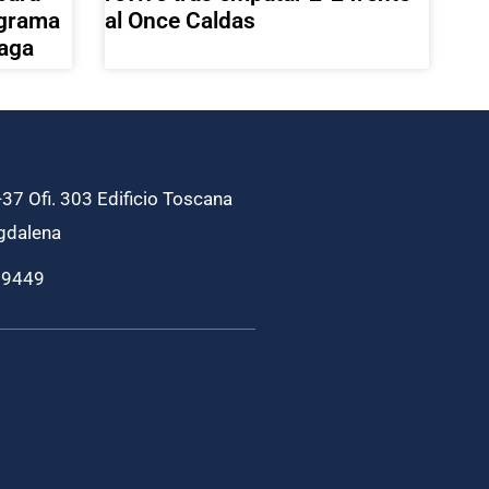
ograma
al Once Caldas
aga
37 Ofi. 303 Edificio Toscana
gdalena
69449