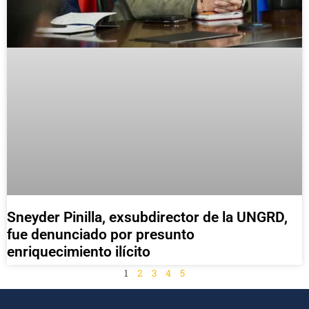
Sneyder Pinilla, exsubdirector de la UNGRD,
fue denunciado por presunto
enriquecimiento ilícito
1
2
3
4
5