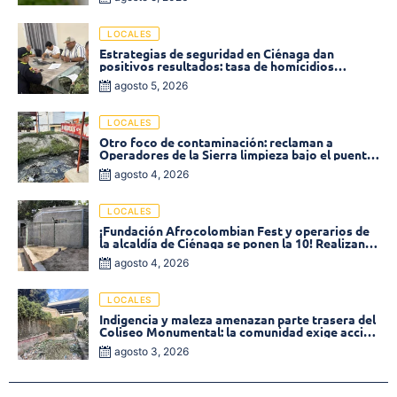
LOCALES
Estrategias de seguridad en Ciénaga dan
positivos resultados: tasa de homicidios
disminuyó un 58% en 2026
agosto 5, 2026
LOCALES
Otro foco de contaminación: reclaman a
Operadores de la Sierra limpieza bajo el puente
de la calle 19 con carrera 11
agosto 4, 2026
LOCALES
¡Fundación Afrocolombian Fest y operarios de
la alcaldía de Ciénaga se ponen la 10! Realizan
limpieza de la parte posterior del Coliseo
agosto 4, 2026
Monumental
LOCALES
Indigencia y maleza amenazan parte trasera del
Coliseo Monumental: la comunidad exige acción
inmediata!
agosto 3, 2026