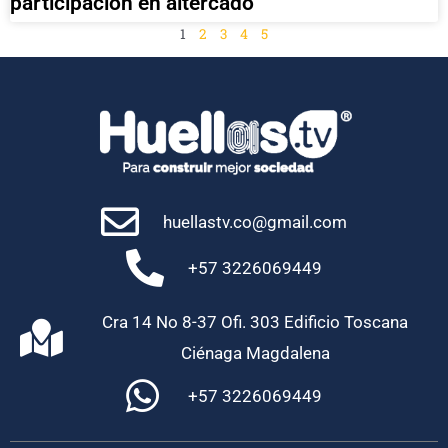
participación en altercado
1
2
3
4
5
huellastv.co@gmail.com
+57 3226069449
Cra 14 No 8-37 Ofi. 303 Edificio Toscana
Ciénaga Magdalena
+57 3226069449