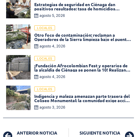
Estrategias de seguridad en Ciénaga dan
positivos resultados: tasa de homicidios
disminuyó un 58% en 2026
agosto 5, 2026
LOCALES
Otro foco de contaminación: reclaman a
Operadores de la Sierra limpieza bajo el puente
de la calle 19 con carrera 11
agosto 4, 2026
LOCALES
¡Fundación Afrocolombian Fest y operarios de
la alcaldía de Ciénaga se ponen la 10! Realizan
limpieza de la parte posterior del Coliseo
agosto 4, 2026
Monumental
LOCALES
Indigencia y maleza amenazan parte trasera del
Coliseo Monumental: la comunidad exige acción
inmediata!
agosto 3, 2026
ANTERIOR NOTICIA
SIGUIENTE NOTICIA