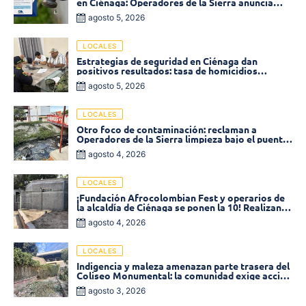
en Ciénaga: Operadores de la Sierra anuncia
baja presión en varios sectores
agosto 5, 2026
LOCALES
Estrategias de seguridad en Ciénaga dan
positivos resultados: tasa de homicidios
disminuyó un 58% en 2026
agosto 5, 2026
LOCALES
Otro foco de contaminación: reclaman a
Operadores de la Sierra limpieza bajo el puente
de la calle 19 con carrera 11
agosto 4, 2026
LOCALES
¡Fundación Afrocolombian Fest y operarios de
la alcaldía de Ciénaga se ponen la 10! Realizan
limpieza de la parte posterior del Coliseo
agosto 4, 2026
Monumental
LOCALES
Indigencia y maleza amenazan parte trasera del
Coliseo Monumental: la comunidad exige acción
inmediata!
agosto 3, 2026