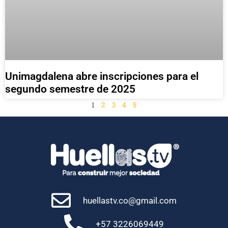
Unimagdalena abre inscripciones para el
segundo semestre de 2025
1
2
3
4
5
huellastv.co@gmail.com
+57 3226069449