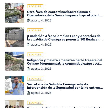
LOCALES
Otro foco de contaminación: reclaman a
Operadores de la Sierra limpieza bajo el puente
de la calle 19 con carrera 11
agosto 4, 2026
LOCALES
¡Fundación Afrocolombian Fest y operarios de
la alcaldía de Ciénaga se ponen la 10! Realizan
limpieza de la parte posterior del Coliseo
agosto 4, 2026
Monumental
LOCALES
Indigencia y maleza amenazan parte trasera del
Coliseo Monumental: la comunidad exige acción
inmediata!
agosto 3, 2026
LOCALES
Secretaría de Salud de Ciénaga solicita
intervención de la Supersalud por la no entrega
de medicamentos en las EPS
agosto 3, 2026
LOCALES