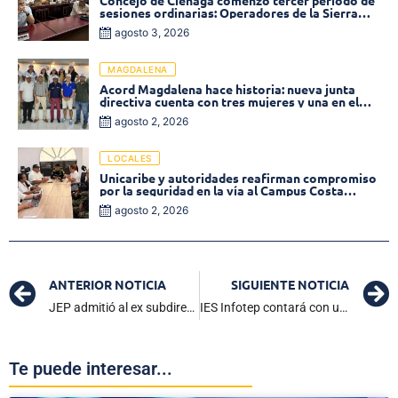
Concejo de Ciénaga comenzó tercer período de
sesiones ordinarias: Operadores de la Sierra
tema central de la plenaria
agosto 3, 2026
MAGDALENA
Acord Magdalena hace historia: nueva junta
directiva cuenta con tres mujeres y una en el
Órgano de Control
agosto 2, 2026
LOCALES
Unicaribe y autoridades reafirman compromiso
por la seguridad en la vía al Campus Costa
Verde
agosto 2, 2026
ANTERIOR NOTICIA
SIGUIENTE NOTICIA
JEP admitió al ex subdirector del DAS condenado por el crimen de Alfredo Correa de Andréis
IES Infotep contará con una sede en la Zona Bananera
Te puede interesar...