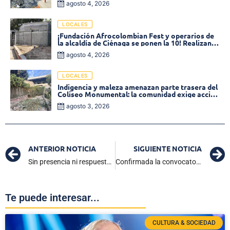
agosto 4, 2026
LOCALES
¡Fundación Afrocolombian Fest y operarios de
la alcaldía de Ciénaga se ponen la 10! Realizan
limpieza de la parte posterior del Coliseo
agosto 4, 2026
Monumental
LOCALES
Indigencia y maleza amenazan parte trasera del
Coliseo Monumental: la comunidad exige acción
inmediata!
agosto 3, 2026
ANTERIOR NOTICIA
SIGUIENTE NOTICIA
Sin presencia ni respuestas claras: directora de Operadores de la Sierra no asistió a sesión del Concejo de Ciénaga
Confirmada la convocatoria de la Selección Colombia para las fechas 17 y 18 de las clasificatorias al Mundial 2026
Te puede interesar...
CULTURA & SOCIEDAD