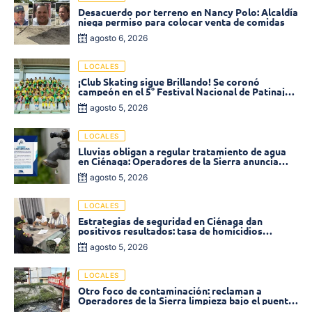
Desacuerdo por terreno en Nancy Polo: Alcaldía
niega permiso para colocar venta de comidas
agosto 6, 2026
LOCALES
¡Club Skating sigue Brillando! Se coronó
campeón en el 5° Festival Nacional de Patinaje
«Soledad sobre Ruedas»
agosto 5, 2026
LOCALES
Lluvias obligan a regular tratamiento de agua
en Ciénaga: Operadores de la Sierra anuncia
baja presión en varios sectores
agosto 5, 2026
LOCALES
Estrategias de seguridad en Ciénaga dan
positivos resultados: tasa de homicidios
disminuyó un 58% en 2026
agosto 5, 2026
LOCALES
Otro foco de contaminación: reclaman a
Operadores de la Sierra limpieza bajo el puente
de la calle 19 con carrera 11