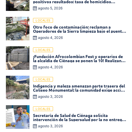
positivos resultados: tasa de homicidios
disminuyó un 58% en 2026
agosto 5, 2026
LOCALES
Otro foco de contaminación: reclaman a
Operadores de la Sierra limpieza bajo el puente
de la calle 19 con carrera 11
agosto 4, 2026
LOCALES
¡Fundación Afrocolombian Fest y operarios de
la alcaldía de Ciénaga se ponen la 10! Realizan
limpieza de la parte posterior del Coliseo
agosto 4, 2026
Monumental
LOCALES
Indigencia y maleza amenazan parte trasera del
Coliseo Monumental: la comunidad exige acción
inmediata!
agosto 3, 2026
LOCALES
Secretaría de Salud de Ciénaga solicita
intervención de la Supersalud por la no entrega
de medicamentos en las EPS
agosto 3, 2026