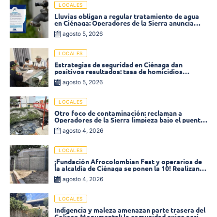
LOCALES
Lluvias obligan a regular tratamiento de agua
en Ciénaga: Operadores de la Sierra anuncia
baja presión en varios sectores
agosto 5, 2026
LOCALES
Estrategias de seguridad en Ciénaga dan
positivos resultados: tasa de homicidios
disminuyó un 58% en 2026
agosto 5, 2026
LOCALES
Otro foco de contaminación: reclaman a
Operadores de la Sierra limpieza bajo el puente
de la calle 19 con carrera 11
agosto 4, 2026
LOCALES
¡Fundación Afrocolombian Fest y operarios de
la alcaldía de Ciénaga se ponen la 10! Realizan
limpieza de la parte posterior del Coliseo
agosto 4, 2026
Monumental
LOCALES
Indigencia y maleza amenazan parte trasera del
Coliseo Monumental: la comunidad exige acción