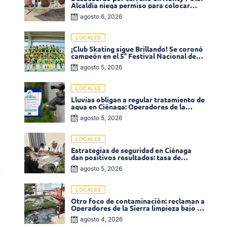
Alcaldía niega permiso para colocar
venta de comidas
agosto 6, 2026
LOCALES
¡Club Skating sigue Brillando! Se coronó
campeón en el 5° Festival Nacional de
Patinaje «Soledad sobre Ruedas»
agosto 5, 2026
LOCALES
Lluvias obligan a regular tratamiento de
agua en Ciénaga: Operadores de la
Sierra anuncia baja presión en varios
agosto 5, 2026
sectores
LOCALES
Estrategias de seguridad en Ciénaga
dan positivos resultados: tasa de
homicidios disminuyó un 58% en 2026
agosto 5, 2026
LOCALES
Otro foco de contaminación: reclaman a
Operadores de la Sierra limpieza bajo el
puente de la calle 19 con carrera 11
agosto 4, 2026