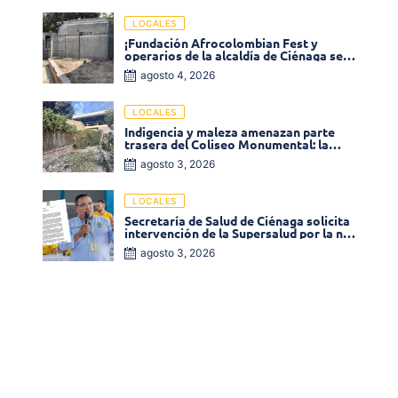
LOCALES
¡Fundación Afrocolombian Fest y
operarios de la alcaldía de Ciénaga se
ponen la 10! Realizan limpieza de la
agosto 4, 2026
parte posterior del Coliseo
Monumental
LOCALES
Indigencia y maleza amenazan parte
trasera del Coliseo Monumental: la
comunidad exige acción inmediata!
agosto 3, 2026
LOCALES
Secretaría de Salud de Ciénaga solicita
intervención de la Supersalud por la no
entrega de medicamentos en las EPS
agosto 3, 2026