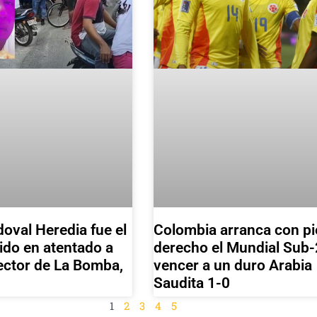
Colombia arranca con pi
val Heredia fue el
derecho el Mundial Sub-
do en atentado a
vencer a un duro Arabia
sector de La Bomba,
Saudita 1-0
1
2
3
4
5