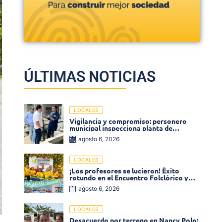
ÚLTIMAS NOTICIAS
LOCALES
Vigilancia y compromiso: personero
municipal inspecciona planta de
tratamiento de agua
agosto 6, 2026
LOCALES
¡Los profesores se lucieron! Éxito
rotundo en el Encuentro Folclórico y
Cultural del Magisterio 2026 en Ciénaga
agosto 6, 2026
LOCALES
Desacuerdo por terreno en Nancy Polo: