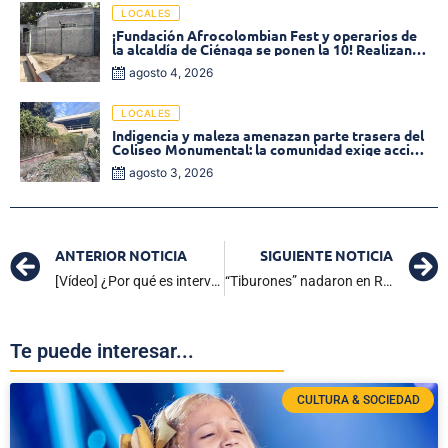
LOCALES
¡Fundación Afrocolombian Fest y operarios de
la alcaldía de Ciénaga se ponen la 10! Realizan
limpieza de la parte posterior del Coliseo
agosto 4, 2026
Monumental
LOCALES
Indigencia y maleza amenazan parte trasera del
Coliseo Monumental: la comunidad exige acción
inmediata!
agosto 3, 2026
ANTERIOR NOTICIA
SIGUIENTE NOTICIA
[Vídeo] ¿Por qué es intervenida la EPS Sanitas? Superintendente de Salud Explica
“Tiburones” nadaron en Río y devoraron 1×3 al Botafogo
Te puede interesar...
CULTURA & SOCIEDAD