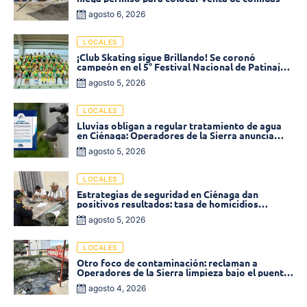
agosto 6, 2026
LOCALES
¡Club Skating sigue Brillando! Se coronó
campeón en el 5° Festival Nacional de Patinaje
«Soledad sobre Ruedas»
agosto 5, 2026
LOCALES
Lluvias obligan a regular tratamiento de agua
en Ciénaga: Operadores de la Sierra anuncia
baja presión en varios sectores
agosto 5, 2026
LOCALES
Estrategias de seguridad en Ciénaga dan
positivos resultados: tasa de homicidios
disminuyó un 58% en 2026
agosto 5, 2026
LOCALES
Otro foco de contaminación: reclaman a
Operadores de la Sierra limpieza bajo el puente
de la calle 19 con carrera 11
agosto 4, 2026