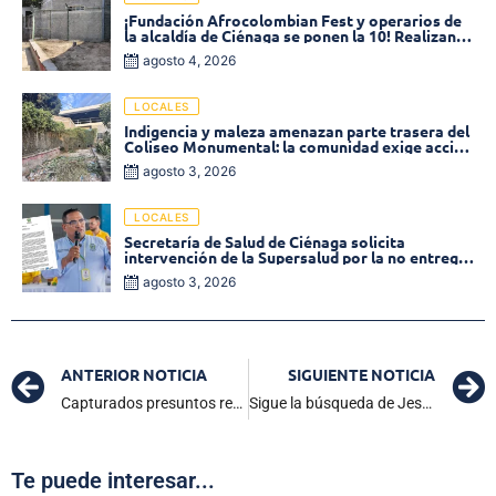
¡Fundación Afrocolombian Fest y operarios de
la alcaldía de Ciénaga se ponen la 10! Realizan
limpieza de la parte posterior del Coliseo
agosto 4, 2026
Monumental
LOCALES
Indigencia y maleza amenazan parte trasera del
Coliseo Monumental: la comunidad exige acción
inmediata!
agosto 3, 2026
LOCALES
Secretaría de Salud de Ciénaga solicita
intervención de la Supersalud por la no entrega
de medicamentos en las EPS
agosto 3, 2026
ANTERIOR NOTICIA
SIGUIENTE NOTICIA
Capturados presuntos responsables del triple homicidio en la vereda Ayapel, zona rural de Santa Marta
Sigue la búsqueda de Jesús David González López, desaparecido desde el fin de semana pasado
Te puede interesar...