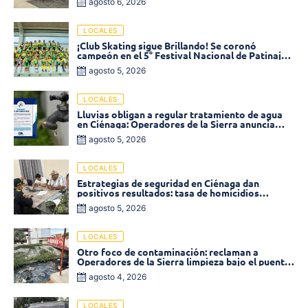
agosto 6, 2026
LOCALES
¡Club Skating sigue Brillando! Se coronó
campeón en el 5° Festival Nacional de Patinaje
«Soledad sobre Ruedas»
agosto 5, 2026
LOCALES
Lluvias obligan a regular tratamiento de agua
en Ciénaga: Operadores de la Sierra anuncia
baja presión en varios sectores
agosto 5, 2026
LOCALES
Estrategias de seguridad en Ciénaga dan
positivos resultados: tasa de homicidios
disminuyó un 58% en 2026
agosto 5, 2026
LOCALES
Otro foco de contaminación: reclaman a
Operadores de la Sierra limpieza bajo el puente
de la calle 19 con carrera 11
agosto 4, 2026
LOCALES