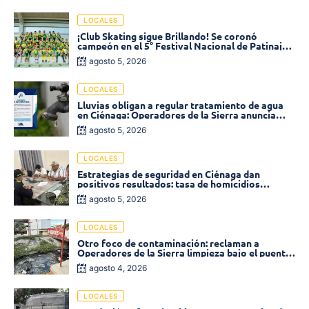
LOCALES
¡Club Skating sigue Brillando! Se coronó
campeón en el 5° Festival Nacional de Patinaje
«Soledad sobre Ruedas»
agosto 5, 2026
LOCALES
Lluvias obligan a regular tratamiento de agua
en Ciénaga: Operadores de la Sierra anuncia
baja presión en varios sectores
agosto 5, 2026
LOCALES
Estrategias de seguridad en Ciénaga dan
positivos resultados: tasa de homicidios
disminuyó un 58% en 2026
agosto 5, 2026
LOCALES
Otro foco de contaminación: reclaman a
Operadores de la Sierra limpieza bajo el puente
de la calle 19 con carrera 11
agosto 4, 2026
LOCALES