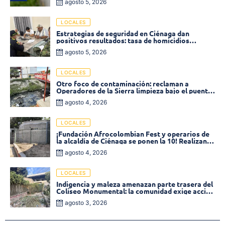
agosto 5, 2026
LOCALES
Estrategias de seguridad en Ciénaga dan
positivos resultados: tasa de homicidios
disminuyó un 58% en 2026
agosto 5, 2026
LOCALES
Otro foco de contaminación: reclaman a
Operadores de la Sierra limpieza bajo el puente
de la calle 19 con carrera 11
agosto 4, 2026
LOCALES
¡Fundación Afrocolombian Fest y operarios de
la alcaldía de Ciénaga se ponen la 10! Realizan
limpieza de la parte posterior del Coliseo
agosto 4, 2026
Monumental
LOCALES
Indigencia y maleza amenazan parte trasera del
Coliseo Monumental: la comunidad exige acción
inmediata!
agosto 3, 2026