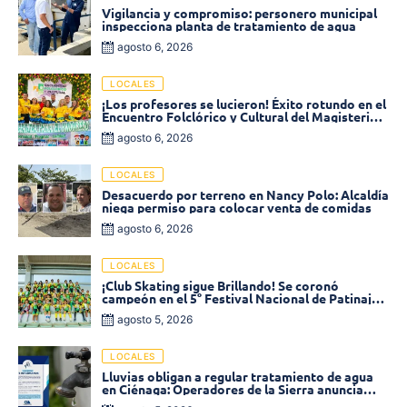
Vigilancia y compromiso: personero municipal
inspecciona planta de tratamiento de agua
agosto 6, 2026
LOCALES
¡Los profesores se lucieron! Éxito rotundo en el
Encuentro Folclórico y Cultural del Magisterio
2026 en Ciénaga
agosto 6, 2026
LOCALES
Desacuerdo por terreno en Nancy Polo: Alcaldía
niega permiso para colocar venta de comidas
agosto 6, 2026
LOCALES
¡Club Skating sigue Brillando! Se coronó
campeón en el 5° Festival Nacional de Patinaje
«Soledad sobre Ruedas»
agosto 5, 2026
LOCALES
Lluvias obligan a regular tratamiento de agua
en Ciénaga: Operadores de la Sierra anuncia
baja presión en varios sectores