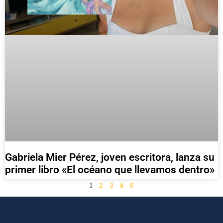
Gabriela Mier Pérez, joven escritora, lanza su
primer libro «El océano que llevamos dentro»
1
2
3
4
5