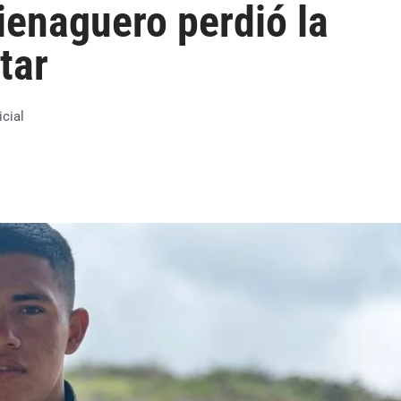
ienaguero perdió la
tar
icial