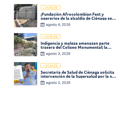
LOCALES
¡Fundación Afrocolombian Fest y
operarios de la alcaldía de Ciénaga se
ponen la 10! Realizan limpieza de la
agosto 4, 2026
parte posterior del Coliseo
Monumental
LOCALES
Indigencia y maleza amenazan parte
trasera del Coliseo Monumental: la
comunidad exige acción inmediata!
agosto 3, 2026
LOCALES
Secretaría de Salud de Ciénaga solicita
intervención de la Supersalud por la no
entrega de medicamentos en las EPS
agosto 3, 2026