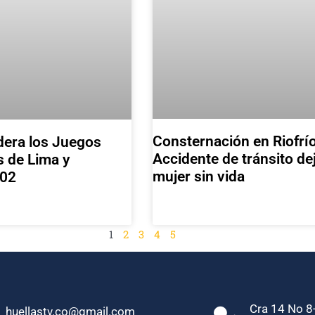
Consternación en Riofrío
dera los Juegos
Accidente de tránsito de
s de Lima y
mujer sin vida
202
1
2
3
4
5
Cra 14 No 8-
huellastv.co@gmail.com