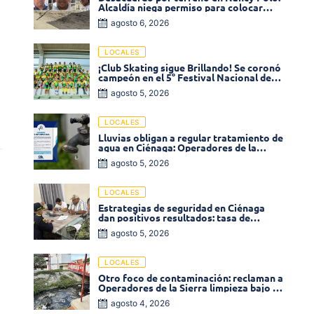
Alcaldía niega permiso para colocar
venta de comidas
agosto 6, 2026
LOCALES
¡Club Skating sigue Brillando! Se coronó
campeón en el 5° Festival Nacional de
Patinaje «Soledad sobre Ruedas»
agosto 5, 2026
LOCALES
Lluvias obligan a regular tratamiento de
agua en Ciénaga: Operadores de la
Sierra anuncia baja presión en varios
agosto 5, 2026
sectores
LOCALES
Estrategias de seguridad en Ciénaga
dan positivos resultados: tasa de
homicidios disminuyó un 58% en 2026
agosto 5, 2026
LOCALES
Otro foco de contaminación: reclaman a
Operadores de la Sierra limpieza bajo el
puente de la calle 19 con carrera 11
agosto 4, 2026