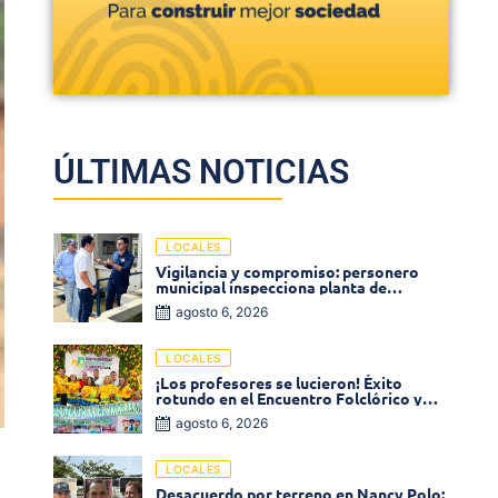
ÚLTIMAS NOTICIAS
LOCALES
Vigilancia y compromiso: personero
municipal inspecciona planta de
tratamiento de agua
agosto 6, 2026
LOCALES
¡Los profesores se lucieron! Éxito
rotundo en el Encuentro Folclórico y
Cultural del Magisterio 2026 en Ciénaga
agosto 6, 2026
LOCALES
Desacuerdo por terreno en Nancy Polo: