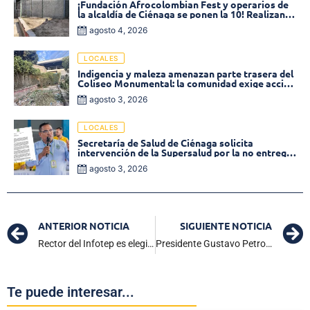
¡Fundación Afrocolombian Fest y operarios de
la alcaldía de Ciénaga se ponen la 10! Realizan
limpieza de la parte posterior del Coliseo
agosto 4, 2026
Monumental
LOCALES
Indigencia y maleza amenazan parte trasera del
Coliseo Monumental: la comunidad exige acción
inmediata!
agosto 3, 2026
LOCALES
Secretaría de Salud de Ciénaga solicita
intervención de la Supersalud por la no entrega
de medicamentos en las EPS
agosto 3, 2026
ANTERIOR NOTICIA
SIGUIENTE NOTICIA
Rector del Infotep es elegido miembro del Consejo Directivo de la RedTTU para el periodo 2024 – 2026
Presidente Gustavo Petro: “El proceso constituyente convocado no es ni para cambiar la constitución del 91, ni para perpetuarme en el poder”
Te puede interesar...