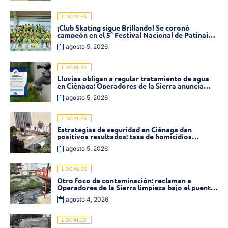
LOCALES
¡Club Skating sigue Brillando! Se coronó
campeón en el 5° Festival Nacional de Patinaje
«Soledad sobre Ruedas»
agosto 5, 2026
LOCALES
Lluvias obligan a regular tratamiento de agua
en Ciénaga: Operadores de la Sierra anuncia
baja presión en varios sectores
agosto 5, 2026
LOCALES
Estrategias de seguridad en Ciénaga dan
positivos resultados: tasa de homicidios
disminuyó un 58% en 2026
agosto 5, 2026
LOCALES
Otro foco de contaminación: reclaman a
Operadores de la Sierra limpieza bajo el puente
de la calle 19 con carrera 11
agosto 4, 2026
LOCALES