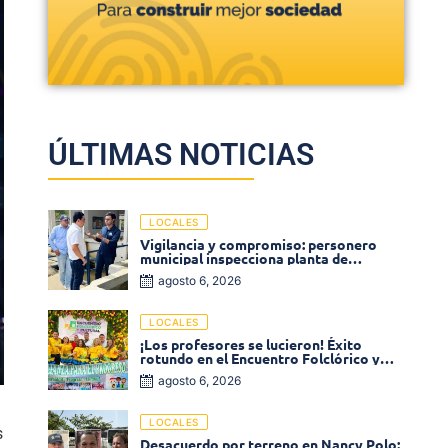
ÚLTIMAS NOTICIAS
LOCALES
Vigilancia y compromiso: personero
municipal inspecciona planta de
tratamiento de agua
agosto 6, 2026
LOCALES
¡Los profesores se lucieron! Éxito
rotundo en el Encuentro Folclórico y
Cultural del Magisterio 2026 en Ciénaga
agosto 6, 2026
LOCALES
s
Desacuerdo por terreno en Nancy Polo: