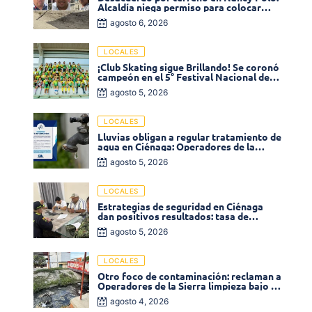
Alcaldía niega permiso para colocar
venta de comidas
agosto 6, 2026
LOCALES
¡Club Skating sigue Brillando! Se coronó
campeón en el 5° Festival Nacional de
Patinaje «Soledad sobre Ruedas»
agosto 5, 2026
LOCALES
Lluvias obligan a regular tratamiento de
agua en Ciénaga: Operadores de la
Sierra anuncia baja presión en varios
agosto 5, 2026
sectores
LOCALES
Estrategias de seguridad en Ciénaga
dan positivos resultados: tasa de
homicidios disminuyó un 58% en 2026
agosto 5, 2026
LOCALES
Otro foco de contaminación: reclaman a
Operadores de la Sierra limpieza bajo el
puente de la calle 19 con carrera 11
agosto 4, 2026