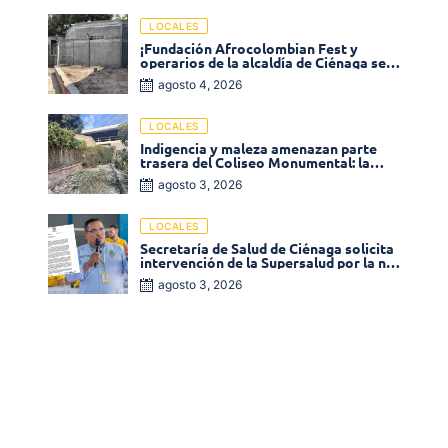
LOCALES
¡Fundación Afrocolombian Fest y
operarios de la alcaldía de Ciénaga se
ponen la 10! Realizan limpieza de la
agosto 4, 2026
parte posterior del Coliseo
Monumental
LOCALES
Indigencia y maleza amenazan parte
trasera del Coliseo Monumental: la
comunidad exige acción inmediata!
agosto 3, 2026
LOCALES
Secretaría de Salud de Ciénaga solicita
intervención de la Supersalud por la no
entrega de medicamentos en las EPS
agosto 3, 2026