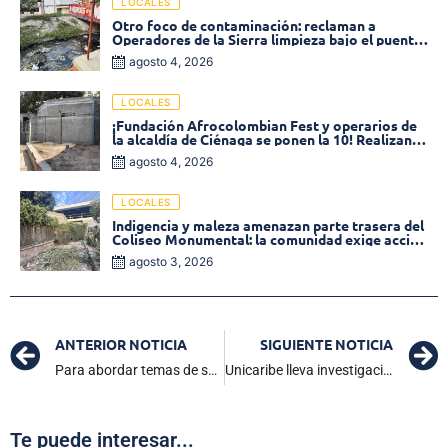
LOCALES
Otro foco de contaminación: reclaman a
Operadores de la Sierra limpieza bajo el puente
de la calle 19 con carrera 11
agosto 4, 2026
LOCALES
¡Fundación Afrocolombian Fest y operarios de
la alcaldía de Ciénaga se ponen la 10! Realizan
limpieza de la parte posterior del Coliseo
agosto 4, 2026
Monumental
LOCALES
Indigencia y maleza amenazan parte trasera del
Coliseo Monumental: la comunidad exige acción
inmediata!
agosto 3, 2026
ANTERIOR NOTICIA
SIGUIENTE NOTICIA
Para abordar temas de seguridad: Concejo de Ciénaga realizó sesión privada con las autoridades
Unicaribe lleva investigación y esperanza a la Sierra: educación para la convivencia en San Pedro
Te puede interesar...