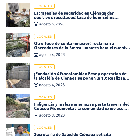
LOCALES
Estrategias de seguridad en Ciénaga dan
positivos resultados: tasa de homicidios
disminuyó un 58% en 2026
agosto 5, 2026
LOCALES
Otro foco de contaminación: reclaman a
Operadores de la Sierra limpieza bajo el puente
de la calle 19 con carrera 11
agosto 4, 2026
LOCALES
¡Fundación Afrocolombian Fest y operarios de
la alcaldía de Ciénaga se ponen la 10! Realizan
limpieza de la parte posterior del Coliseo
agosto 4, 2026
Monumental
LOCALES
Indigencia y maleza amenazan parte trasera del
Coliseo Monumental: la comunidad exige acción
inmediata!
agosto 3, 2026
LOCALES
Secretaría de Salud de Ciénaga solicita