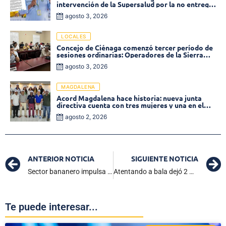
intervención de la Supersalud por la no entrega
de medicamentos en las EPS
agosto 3, 2026
LOCALES
Concejo de Ciénaga comenzó tercer período de
sesiones ordinarias: Operadores de la Sierra
tema central de la plenaria
agosto 3, 2026
MAGDALENA
Acord Magdalena hace historia: nueva junta
directiva cuenta con tres mujeres y una en el
Órgano de Control
agosto 2, 2026
ANTERIOR NOTICIA
SIGUIENTE NOTICIA
Sector bananero impulsa recuperación de subestación policial en Río Frío para reforzar seguridad local
Atentando a bala dejó 2 muertos y un herido en Zona Bananera
Te puede interesar...