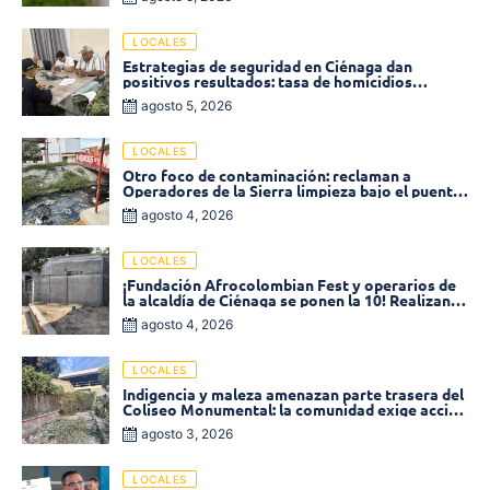
LOCALES
Estrategias de seguridad en Ciénaga dan
positivos resultados: tasa de homicidios
disminuyó un 58% en 2026
agosto 5, 2026
LOCALES
Otro foco de contaminación: reclaman a
Operadores de la Sierra limpieza bajo el puente
de la calle 19 con carrera 11
agosto 4, 2026
LOCALES
¡Fundación Afrocolombian Fest y operarios de
la alcaldía de Ciénaga se ponen la 10! Realizan
limpieza de la parte posterior del Coliseo
agosto 4, 2026
Monumental
LOCALES
Indigencia y maleza amenazan parte trasera del
Coliseo Monumental: la comunidad exige acción
inmediata!
agosto 3, 2026
LOCALES