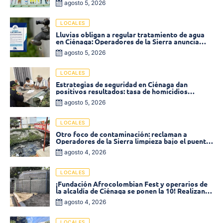
agosto 5, 2026
LOCALES
Lluvias obligan a regular tratamiento de agua
en Ciénaga: Operadores de la Sierra anuncia
baja presión en varios sectores
agosto 5, 2026
LOCALES
Estrategias de seguridad en Ciénaga dan
positivos resultados: tasa de homicidios
disminuyó un 58% en 2026
agosto 5, 2026
LOCALES
Otro foco de contaminación: reclaman a
Operadores de la Sierra limpieza bajo el puente
de la calle 19 con carrera 11
agosto 4, 2026
LOCALES
¡Fundación Afrocolombian Fest y operarios de
la alcaldía de Ciénaga se ponen la 10! Realizan
limpieza de la parte posterior del Coliseo
agosto 4, 2026
Monumental
LOCALES