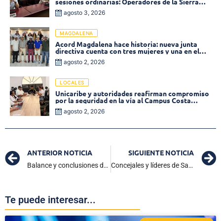
sesiones ordinarias: Operadores de la Sierra
tema central de la plenaria
agosto 3, 2026
MAGDALENA
Acord Magdalena hace historia: nueva junta
directiva cuenta con tres mujeres y una en el
Órgano de Control
agosto 2, 2026
LOCALES
Unicaribe y autoridades reafirman compromiso
por la seguridad en la vía al Campus Costa
Verde
agosto 2, 2026
ANTERIOR NOTICIA
SIGUIENTE NOTICIA
Balance y conclusiones del Consejo Ampliado de Seguridad en Zona Bananera
Concejales y líderes de San Javier reclaman por parálisis de obras en la vía San Pablo-San Pedro
Te puede interesar...