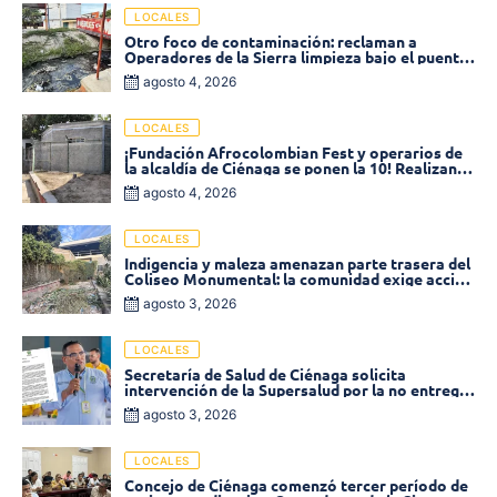
LOCALES
Otro foco de contaminación: reclaman a
Operadores de la Sierra limpieza bajo el puente
de la calle 19 con carrera 11
agosto 4, 2026
LOCALES
¡Fundación Afrocolombian Fest y operarios de
la alcaldía de Ciénaga se ponen la 10! Realizan
limpieza de la parte posterior del Coliseo
agosto 4, 2026
Monumental
LOCALES
Indigencia y maleza amenazan parte trasera del
Coliseo Monumental: la comunidad exige acción
inmediata!
agosto 3, 2026
LOCALES
Secretaría de Salud de Ciénaga solicita
intervención de la Supersalud por la no entrega
de medicamentos en las EPS
agosto 3, 2026
LOCALES
Concejo de Ciénaga comenzó tercer período de