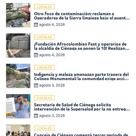
LOCALES
Otro foco de contaminación: reclaman a
Operadores de la Sierra limpieza bajo el puente
de la calle 19 con carrera 11
agosto 4, 2026
LOCALES
¡Fundación Afrocolombian Fest y operarios de
la alcaldía de Ciénaga se ponen la 10! Realizan
limpieza de la parte posterior del Coliseo
agosto 4, 2026
Monumental
LOCALES
Indigencia y maleza amenazan parte trasera del
Coliseo Monumental: la comunidad exige acción
inmediata!
agosto 3, 2026
LOCALES
Secretaría de Salud de Ciénaga solicita
intervención de la Supersalud por la no entrega
de medicamentos en las EPS
agosto 3, 2026
LOCALES
Concejo de Ciénaga comenzó tercer período de