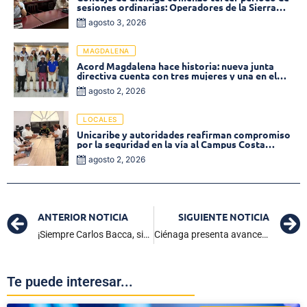
sesiones ordinarias: Operadores de la Sierra
tema central de la plenaria
agosto 3, 2026
MAGDALENA
Acord Magdalena hace historia: nueva junta
directiva cuenta con tres mujeres y una en el
Órgano de Control
agosto 2, 2026
LOCALES
Unicaribe y autoridades reafirman compromiso
por la seguridad en la vía al Campus Costa
Verde
agosto 2, 2026
ANTERIOR NOTICIA
SIGUIENTE NOTICIA
¡Siempre Carlos Bacca, siempre! Con solitario gol del porteño, Junior sufre pero venció al América 1×0
Ciénaga presenta avances en proyectos para la infancia en la cuarta sesión del COMPOS
Te puede interesar...