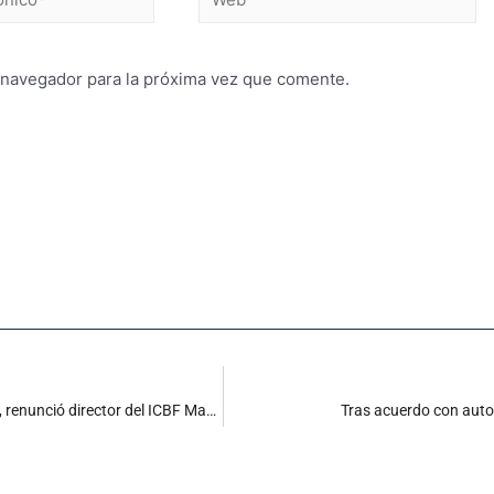
 navegador para la próxima vez que comente.
En medio de escándalos y presuntas contrataciones amañadas, renunció director del ICBF Magdalena
Tras acuerdo con auto