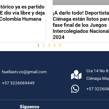
tórico ya es partido
¡A darlo todo! Deportist
E dio vía libre y deja
Ciénaga están listos para
a Colombia Humana
fase final de los Juegos
Intercolegiados Naciona
2024
1
2
3
4
5
Cra 14 No 8-
huellastv.co@gmail.com
Ciénaga Ma
+57 3226069449
+57 32260
Síguenos