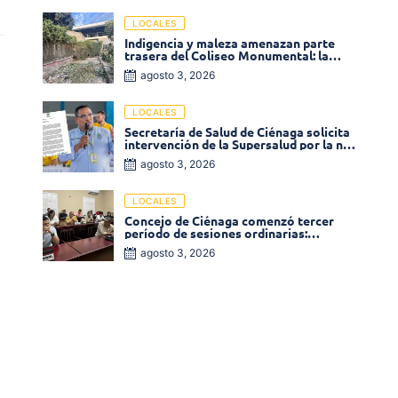
Monumental
LOCALES
Indigencia y maleza amenazan parte
trasera del Coliseo Monumental: la
comunidad exige acción inmediata!
agosto 3, 2026
LOCALES
Secretaría de Salud de Ciénaga solicita
intervención de la Supersalud por la no
entrega de medicamentos en las EPS
agosto 3, 2026
LOCALES
Concejo de Ciénaga comenzó tercer
período de sesiones ordinarias:
Operadores de la Sierra tema central de
agosto 3, 2026
la plenaria