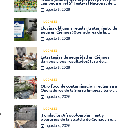
campeón en el 5° Festival Nacional de
Patinaje «Soledad sobre Ruedas»
agosto 5, 2026
LOCALES
Lluvias obligan a regular tratamiento de
agua en Ciénaga: Operadores de la
Sierra anuncia baja presión en varios
agosto 5, 2026
sectores
LOCALES
Estrategias de seguridad en Ciénaga
dan positivos resultados: tasa de
homicidios disminuyó un 58% en 2026
agosto 5, 2026
LOCALES
Otro foco de contaminación: reclaman a
Operadores de la Sierra limpieza bajo el
puente de la calle 19 con carrera 11
agosto 4, 2026
LOCALES
u
¡Fundación Afrocolombian Fest y
operarios de la alcaldía de Ciénaga se
ponen la 10! Realizan limpieza de la
agosto 4, 2026
parte posterior del Coliseo