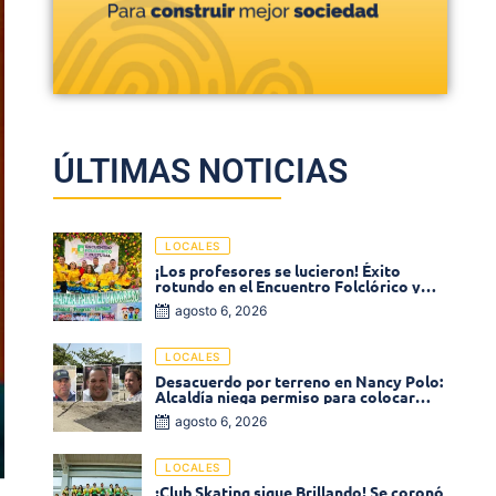
ÚLTIMAS NOTICIAS
LOCALES
¡Los profesores se lucieron! Éxito
rotundo en el Encuentro Folclórico y
Cultural del Magisterio 2026 en Ciénaga
agosto 6, 2026
LOCALES
Desacuerdo por terreno en Nancy Polo:
Alcaldía niega permiso para colocar
venta de comidas
agosto 6, 2026
LOCALES
¡Club Skating sigue Brillando! Se coronó