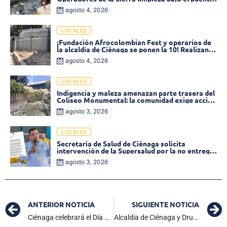
de la calle 19 con carrera 11
agosto 4, 2026
LOCALES
¡Fundación Afrocolombian Fest y operarios de
la alcaldía de Ciénaga se ponen la 10! Realizan
limpieza de la parte posterior del Coliseo
agosto 4, 2026
Monumental
LOCALES
Indigencia y maleza amenazan parte trasera del
Coliseo Monumental: la comunidad exige acción
inmediata!
agosto 3, 2026
LOCALES
Secretaría de Salud de Ciénaga solicita
intervención de la Supersalud por la no entrega
de medicamentos en las EPS
agosto 3, 2026
ANTERIOR NOTICIA
SIGUIENTE NOTICIA
Ciénaga celebrará el Día Nacional de Libertad Religiosa con una feria de emprendimiento
Alcaldía de Ciénaga y Drummond hicieron entrega de la adecuación y dotación del bloque centro de la IED Virginia Gómez