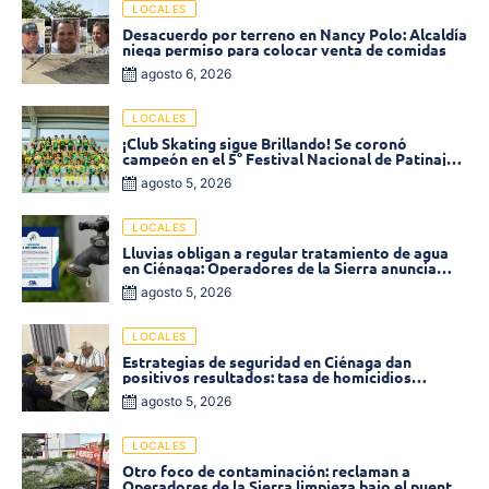
LOCALES
Desacuerdo por terreno en Nancy Polo: Alcaldía
niega permiso para colocar venta de comidas
agosto 6, 2026
LOCALES
¡Club Skating sigue Brillando! Se coronó
campeón en el 5° Festival Nacional de Patinaje
«Soledad sobre Ruedas»
agosto 5, 2026
LOCALES
Lluvias obligan a regular tratamiento de agua
en Ciénaga: Operadores de la Sierra anuncia
baja presión en varios sectores
agosto 5, 2026
LOCALES
Estrategias de seguridad en Ciénaga dan
positivos resultados: tasa de homicidios
disminuyó un 58% en 2026
agosto 5, 2026
LOCALES
Otro foco de contaminación: reclaman a
Operadores de la Sierra limpieza bajo el puente