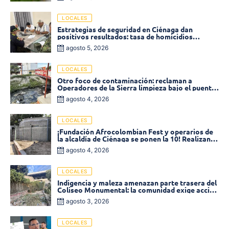
LOCALES
Estrategias de seguridad en Ciénaga dan
positivos resultados: tasa de homicidios
disminuyó un 58% en 2026
agosto 5, 2026
LOCALES
Otro foco de contaminación: reclaman a
Operadores de la Sierra limpieza bajo el puente
de la calle 19 con carrera 11
agosto 4, 2026
LOCALES
¡Fundación Afrocolombian Fest y operarios de
la alcaldía de Ciénaga se ponen la 10! Realizan
limpieza de la parte posterior del Coliseo
agosto 4, 2026
Monumental
LOCALES
Indigencia y maleza amenazan parte trasera del
Coliseo Monumental: la comunidad exige acción
inmediata!
agosto 3, 2026
LOCALES