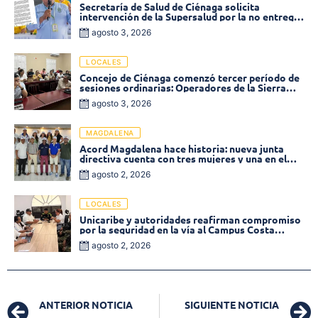
Secretaría de Salud de Ciénaga solicita
intervención de la Supersalud por la no entrega
de medicamentos en las EPS
agosto 3, 2026
LOCALES
Concejo de Ciénaga comenzó tercer período de
sesiones ordinarias: Operadores de la Sierra
tema central de la plenaria
agosto 3, 2026
MAGDALENA
Acord Magdalena hace historia: nueva junta
directiva cuenta con tres mujeres y una en el
Órgano de Control
agosto 2, 2026
LOCALES
Unicaribe y autoridades reafirman compromiso
por la seguridad en la vía al Campus Costa
Verde
agosto 2, 2026
ANTERIOR NOTICIA
SIGUIENTE NOTICIA