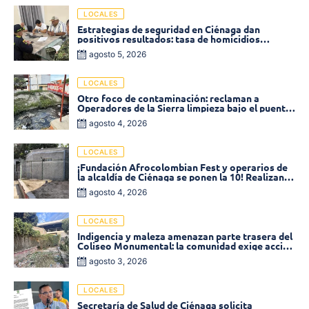
LOCALES
Estrategias de seguridad en Ciénaga dan
positivos resultados: tasa de homicidios
disminuyó un 58% en 2026
agosto 5, 2026
LOCALES
Otro foco de contaminación: reclaman a
Operadores de la Sierra limpieza bajo el puente
de la calle 19 con carrera 11
agosto 4, 2026
LOCALES
¡Fundación Afrocolombian Fest y operarios de
la alcaldía de Ciénaga se ponen la 10! Realizan
limpieza de la parte posterior del Coliseo
agosto 4, 2026
Monumental
LOCALES
Indigencia y maleza amenazan parte trasera del
Coliseo Monumental: la comunidad exige acción
inmediata!
agosto 3, 2026
LOCALES
Secretaría de Salud de Ciénaga solicita