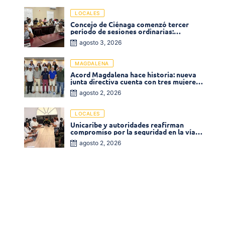
LOCALES
Concejo de Ciénaga comenzó tercer
período de sesiones ordinarias:
Operadores de la Sierra tema central de
agosto 3, 2026
la plenaria
MAGDALENA
Acord Magdalena hace historia: nueva
junta directiva cuenta con tres mujeres
y una en el Órgano de Control
agosto 2, 2026
LOCALES
Unicaribe y autoridades reafirman
compromiso por la seguridad en la vía al
Campus Costa Verde
agosto 2, 2026