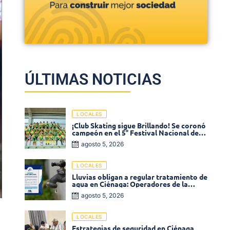
ÚLTIMAS NOTICIAS
LOCALES
¡Club Skating sigue Brillando! Se coronó
campeón en el 5° Festival Nacional de
Patinaje «Soledad sobre Ruedas»
agosto 5, 2026
LOCALES
Lluvias obligan a regular tratamiento de
agua en Ciénaga: Operadores de la
Sierra anuncia baja presión en varios
agosto 5, 2026
sectores
LOCALES
Estrategias de seguridad en Ciénaga