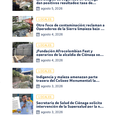
dan positivos resultados: tasa de
homicidios disminuyó un 58% en 2026
agosto 5, 2026
LOCALES
Otro foco de contaminación: reclaman a
Operadores de la Sierra limpieza bajo el
puente de la calle 19 con carrera 11
agosto 4, 2026
LOCALES
¡Fundación Afrocolombian Fest y
operarios de la alcaldía de Ciénaga se
ponen la 10! Realizan limpieza de la
agosto 4, 2026
parte posterior del Coliseo
Monumental
LOCALES
Indigencia y maleza amenazan parte
trasera del Coliseo Monumental: la
comunidad exige acción inmediata!
agosto 3, 2026
LOCALES
Secretaría de Salud de Ciénaga solicita
intervención de la Supersalud por la no
entrega de medicamentos en las EPS
agosto 3, 2026