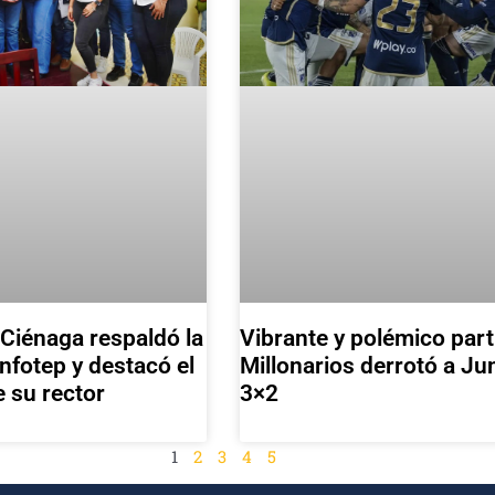
Ciénaga respaldó la
Vibrante y polémico part
Infotep y destacó el
Millonarios derrotó a Ju
e su rector
3×2
1
2
3
4
5