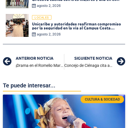
Órgano de Control
agosto 2, 2026
LOCALES
Unicaribe y autoridades reafirman compromiso
por la seguridad en la vía al Campus Costa
Verde
agosto 2, 2026
ANTERIOR NOTICIA
SIGUIENTE NOTICIA
¡Drama en el Romelio Martínez! Junior clasifica a semifinales de la Liga BetPlay tras vencer a Once Caldas 3-2
Concejo de Ciénaga cita a Secretario de Hacienda: Catastro Multipropósito en la lupa de la corporación
Te puede interesar...
CULTURA & SOCIEDAD