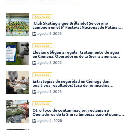
LOCALES
¡Club Skating sigue Brillando! Se coronó
campeón en el 5° Festival Nacional de Patinaje
«Soledad sobre Ruedas»
agosto 5, 2026
LOCALES
Lluvias obligan a regular tratamiento de agua
en Ciénaga: Operadores de la Sierra anuncia
baja presión en varios sectores
agosto 5, 2026
LOCALES
Estrategias de seguridad en Ciénaga dan
positivos resultados: tasa de homicidios
disminuyó un 58% en 2026
agosto 5, 2026
LOCALES
Otro foco de contaminación: reclaman a
Operadores de la Sierra limpieza bajo el puente
de la calle 19 con carrera 11
agosto 4, 2026