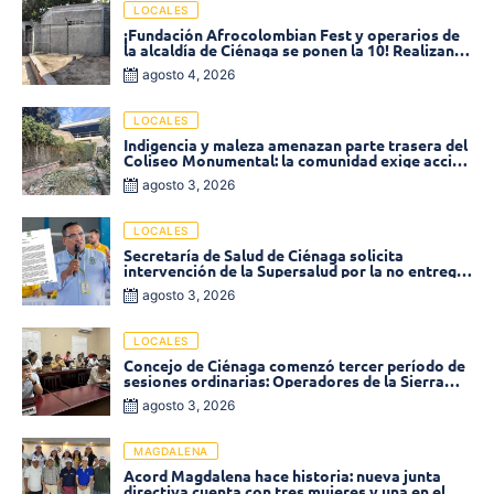
LOCALES
¡Fundación Afrocolombian Fest y operarios de
la alcaldía de Ciénaga se ponen la 10! Realizan
limpieza de la parte posterior del Coliseo
agosto 4, 2026
Monumental
LOCALES
Indigencia y maleza amenazan parte trasera del
Coliseo Monumental: la comunidad exige acción
inmediata!
agosto 3, 2026
LOCALES
Secretaría de Salud de Ciénaga solicita
intervención de la Supersalud por la no entrega
de medicamentos en las EPS
agosto 3, 2026
LOCALES
Concejo de Ciénaga comenzó tercer período de
sesiones ordinarias: Operadores de la Sierra
tema central de la plenaria
agosto 3, 2026
MAGDALENA
Acord Magdalena hace historia: nueva junta
directiva cuenta con tres mujeres y una en el