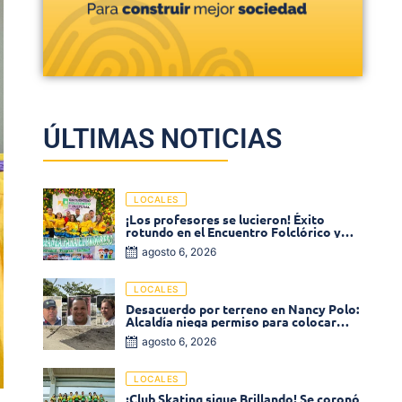
ÚLTIMAS NOTICIAS
LOCALES
¡Los profesores se lucieron! Éxito
rotundo en el Encuentro Folclórico y
Cultural del Magisterio 2026 en Ciénaga
agosto 6, 2026
LOCALES
Desacuerdo por terreno en Nancy Polo:
Alcaldía niega permiso para colocar
venta de comidas
agosto 6, 2026
LOCALES
¡Club Skating sigue Brillando! Se coronó