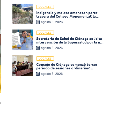
Monumental
LOCALES
Indigencia y maleza amenazan parte
trasera del Coliseo Monumental: la
comunidad exige acción inmediata!
agosto 3, 2026
LOCALES
Secretaría de Salud de Ciénaga solicita
intervención de la Supersalud por la no
entrega de medicamentos en las EPS
agosto 3, 2026
LOCALES
Concejo de Ciénaga comenzó tercer
período de sesiones ordinarias:
Operadores de la Sierra tema central de
agosto 3, 2026
la plenaria
a