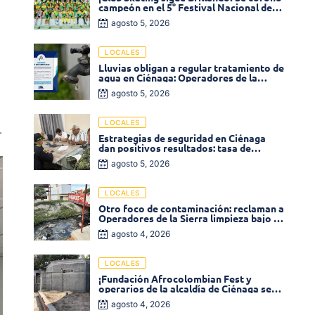
campeón en el 5° Festival Nacional de
Patinaje «Soledad sobre Ruedas»
agosto 5, 2026
LOCALES
Lluvias obligan a regular tratamiento de
agua en Ciénaga: Operadores de la
Sierra anuncia baja presión en varios
agosto 5, 2026
sectores
LOCALES
.
Estrategias de seguridad en Ciénaga
dan positivos resultados: tasa de
homicidios disminuyó un 58% en 2026
agosto 5, 2026
LOCALES
Otro foco de contaminación: reclaman a
Operadores de la Sierra limpieza bajo el
puente de la calle 19 con carrera 11
agosto 4, 2026
LOCALES
¡Fundación Afrocolombian Fest y
operarios de la alcaldía de Ciénaga se
ponen la 10! Realizan limpieza de la
agosto 4, 2026
parte posterior del Coliseo