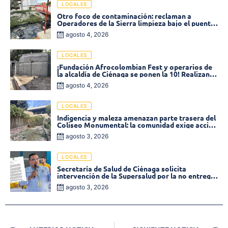
LOCALES
Otro foco de contaminación: reclaman a
Operadores de la Sierra limpieza bajo el puente
de la calle 19 con carrera 11
agosto 4, 2026
LOCALES
¡Fundación Afrocolombian Fest y operarios de
la alcaldía de Ciénaga se ponen la 10! Realizan
limpieza de la parte posterior del Coliseo
agosto 4, 2026
Monumental
LOCALES
Indigencia y maleza amenazan parte trasera del
Coliseo Monumental: la comunidad exige acción
inmediata!
agosto 3, 2026
LOCALES
Secretaría de Salud de Ciénaga solicita
intervención de la Supersalud por la no entrega
de medicamentos en las EPS
agosto 3, 2026