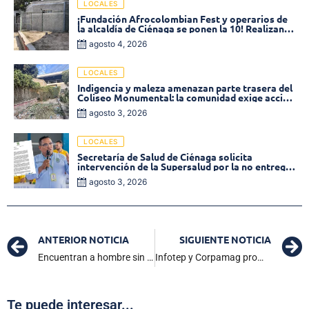
LOCALES
¡Fundación Afrocolombian Fest y operarios de
la alcaldía de Ciénaga se ponen la 10! Realizan
limpieza de la parte posterior del Coliseo
agosto 4, 2026
Monumental
LOCALES
Indigencia y maleza amenazan parte trasera del
Coliseo Monumental: la comunidad exige acción
inmediata!
agosto 3, 2026
LOCALES
Secretaría de Salud de Ciénaga solicita
intervención de la Supersalud por la no entrega
de medicamentos en las EPS
agosto 3, 2026
ANTERIOR NOTICIA
SIGUIENTE NOTICIA
Encuentran a hombre sin vida en la Troncal del Caribe cerca del río Toribio en Ciénaga
Infotep y Corpamag promueven capacitación ambiental a soldados del Batallón N°2 con sede en Aracataca
Te puede interesar...