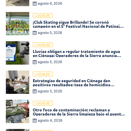
agosto 6, 2026
LOCALES
¡Club Skating sigue Brillando! Se coronó
campeón en el 5° Festival Nacional de Patinaje
«Soledad sobre Ruedas»
agosto 5, 2026
LOCALES
Lluvias obligan a regular tratamiento de agua
en Ciénaga: Operadores de la Sierra anuncia
baja presión en varios sectores
agosto 5, 2026
LOCALES
Estrategias de seguridad en Ciénaga dan
positivos resultados: tasa de homicidios
disminuyó un 58% en 2026
agosto 5, 2026
LOCALES
Otro foco de contaminación: reclaman a
Operadores de la Sierra limpieza bajo el puente
de la calle 19 con carrera 11
agosto 4, 2026