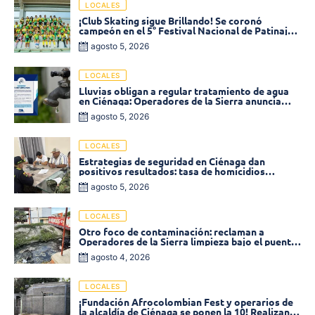
LOCALES
¡Club Skating sigue Brillando! Se coronó
campeón en el 5° Festival Nacional de Patinaje
«Soledad sobre Ruedas»
agosto 5, 2026
LOCALES
Lluvias obligan a regular tratamiento de agua
en Ciénaga: Operadores de la Sierra anuncia
baja presión en varios sectores
agosto 5, 2026
LOCALES
Estrategias de seguridad en Ciénaga dan
positivos resultados: tasa de homicidios
disminuyó un 58% en 2026
agosto 5, 2026
LOCALES
Otro foco de contaminación: reclaman a
Operadores de la Sierra limpieza bajo el puente
de la calle 19 con carrera 11
agosto 4, 2026
LOCALES
¡Fundación Afrocolombian Fest y operarios de
la alcaldía de Ciénaga se ponen la 10! Realizan