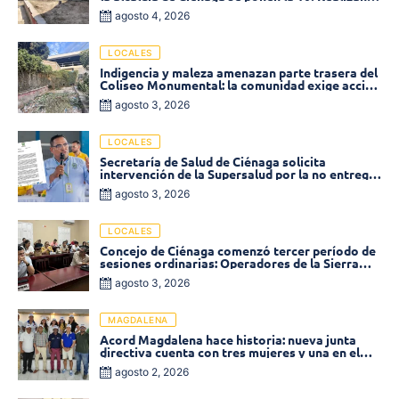
limpieza de la parte posterior del Coliseo
agosto 4, 2026
Monumental
LOCALES
Indigencia y maleza amenazan parte trasera del
Coliseo Monumental: la comunidad exige acción
inmediata!
agosto 3, 2026
LOCALES
Secretaría de Salud de Ciénaga solicita
intervención de la Supersalud por la no entrega
de medicamentos en las EPS
agosto 3, 2026
LOCALES
Concejo de Ciénaga comenzó tercer período de
sesiones ordinarias: Operadores de la Sierra
tema central de la plenaria
agosto 3, 2026
MAGDALENA
Acord Magdalena hace historia: nueva junta
directiva cuenta con tres mujeres y una en el
Órgano de Control
agosto 2, 2026