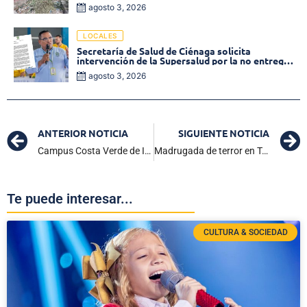
inmediata!
agosto 3, 2026
LOCALES
Secretaría de Salud de Ciénaga solicita
intervención de la Supersalud por la no entrega
de medicamentos en las EPS
agosto 3, 2026
ANTERIOR NOTICIA
SIGUIENTE NOTICIA
Campus Costa Verde de Infotep, una apuesta de Educación Superior para la región
Madrugada de terror en Tasajera deja dos muertos y dos heridos, entre ellos un menor de edad.
Te puede interesar...
CULTURA & SOCIEDAD