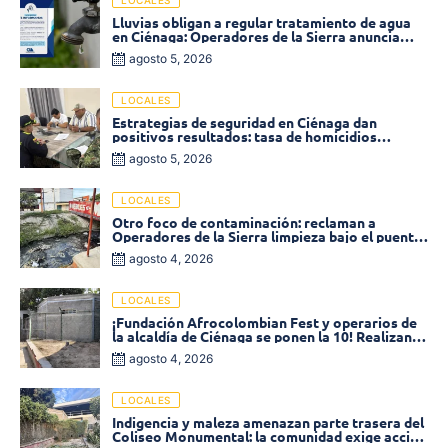
Lluvias obligan a regular tratamiento de agua
en Ciénaga: Operadores de la Sierra anuncia
baja presión en varios sectores
agosto 5, 2026
LOCALES
Estrategias de seguridad en Ciénaga dan
positivos resultados: tasa de homicidios
disminuyó un 58% en 2026
agosto 5, 2026
LOCALES
Otro foco de contaminación: reclaman a
Operadores de la Sierra limpieza bajo el puente
de la calle 19 con carrera 11
agosto 4, 2026
LOCALES
¡Fundación Afrocolombian Fest y operarios de
la alcaldía de Ciénaga se ponen la 10! Realizan
limpieza de la parte posterior del Coliseo
agosto 4, 2026
Monumental
LOCALES
Indigencia y maleza amenazan parte trasera del
Coliseo Monumental: la comunidad exige acción