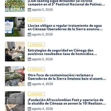
¡Club Skating sigue Brillando! Se coronó
campeón en el 5° Festival Nacional de Patinaje
«Soledad sobre Ruedas»
agosto 5, 2026
LOCALES
Lluvias obligan a regular tratamiento de agua
en Ciénaga: Operadores de la Sierra anuncia
baja presión en varios sectores
agosto 5, 2026
LOCALES
Estrategias de seguridad en Ciénaga dan
positivos resultados: tasa de homicidios
disminuyó un 58% en 2026
agosto 5, 2026
LOCALES
Otro foco de contaminación: reclaman a
Operadores de la Sierra limpieza bajo el puente
de la calle 19 con carrera 11
agosto 4, 2026
LOCALES
¡Fundación Afrocolombian Fest y operarios de
la alcaldía de Ciénaga se ponen la 10! Realizan
limpieza de la parte posterior del Coliseo
agosto 4, 2026
Monumental