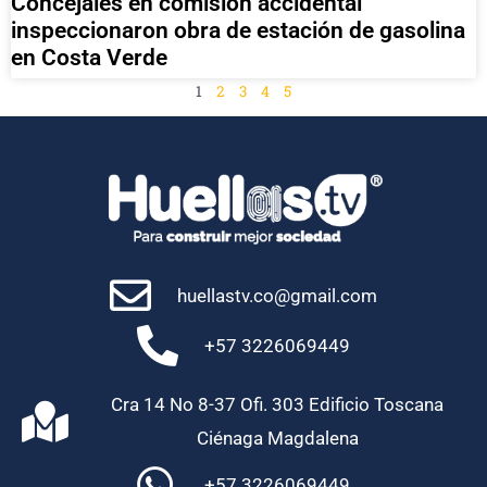
Concejales en comisión accidental
inspeccionaron obra de estación de gasolina
en Costa Verde
1
2
3
4
5
huellastv.co@gmail.com
+57 3226069449
Cra 14 No 8-37 Ofi. 303 Edificio Toscana
Ciénaga Magdalena
+57 3226069449