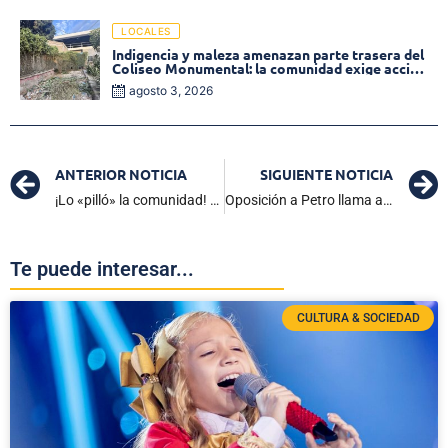
LOCALES
Indigencia y maleza amenazan parte trasera del
Coliseo Monumental: la comunidad exige acción
inmediata!
agosto 3, 2026
ANTERIOR NOTICIA
SIGUIENTE NOTICIA
¡Lo «pilló» la comunidad! Presunto sicario del alcalde de Santa Barbara de Pinto
Oposición a Petro llama a marcha en Colombia. ¡No te pierdas los videos impactantes!»
Te puede interesar...
CULTURA & SOCIEDAD