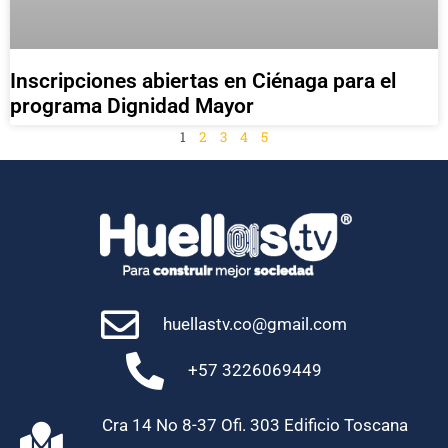
Inscripciones abiertas en Ciénaga para el
programa Dignidad Mayor
1
2
3
4
5
huellastv.co@gmail.com
+57 3226069449
Cra 14 No 8-37 Ofi. 303 Edificio Toscana