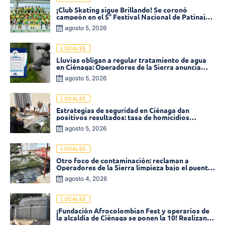
¡Club Skating sigue Brillando! Se coronó
campeón en el 5° Festival Nacional de Patinaje
«Soledad sobre Ruedas»
agosto 5, 2026
LOCALES
Lluvias obligan a regular tratamiento de agua
en Ciénaga: Operadores de la Sierra anuncia
baja presión en varios sectores
agosto 5, 2026
LOCALES
Estrategias de seguridad en Ciénaga dan
positivos resultados: tasa de homicidios
disminuyó un 58% en 2026
agosto 5, 2026
LOCALES
Otro foco de contaminación: reclaman a
Operadores de la Sierra limpieza bajo el puente
de la calle 19 con carrera 11
agosto 4, 2026
LOCALES
¡Fundación Afrocolombian Fest y operarios de
la alcaldía de Ciénaga se ponen la 10! Realizan
limpieza de la parte posterior del Coliseo