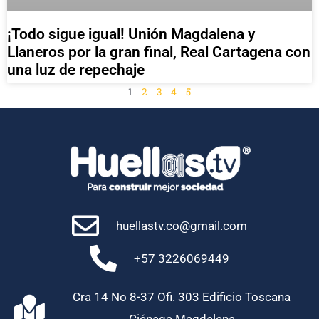
¡Todo sigue igual! Unión Magdalena y
Llaneros por la gran final, Real Cartagena con
una luz de repechaje
1
2
3
4
5
huellastv.co@gmail.com
+57 3226069449
Cra 14 No 8-37 Ofi. 303 Edificio Toscana