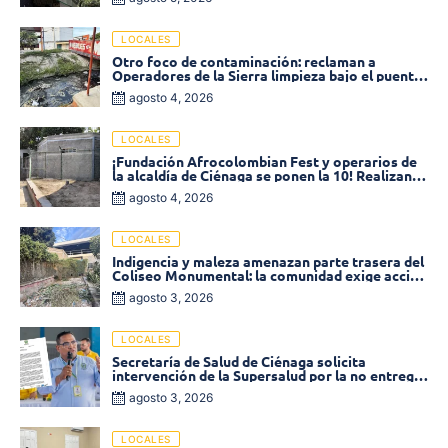
LOCALES
Otro foco de contaminación: reclaman a
Operadores de la Sierra limpieza bajo el puente
de la calle 19 con carrera 11
agosto 4, 2026
LOCALES
¡Fundación Afrocolombian Fest y operarios de
la alcaldía de Ciénaga se ponen la 10! Realizan
limpieza de la parte posterior del Coliseo
agosto 4, 2026
Monumental
LOCALES
Indigencia y maleza amenazan parte trasera del
Coliseo Monumental: la comunidad exige acción
inmediata!
agosto 3, 2026
LOCALES
Secretaría de Salud de Ciénaga solicita
intervención de la Supersalud por la no entrega
de medicamentos en las EPS
agosto 3, 2026
LOCALES