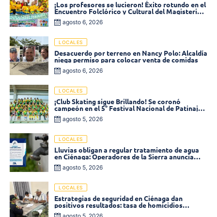
¡Los profesores se lucieron! Éxito rotundo en el
Encuentro Folclórico y Cultural del Magisterio
2026 en Ciénaga
agosto 6, 2026
LOCALES
Desacuerdo por terreno en Nancy Polo: Alcaldía
niega permiso para colocar venta de comidas
agosto 6, 2026
LOCALES
¡Club Skating sigue Brillando! Se coronó
campeón en el 5° Festival Nacional de Patinaje
«Soledad sobre Ruedas»
agosto 5, 2026
LOCALES
Lluvias obligan a regular tratamiento de agua
en Ciénaga: Operadores de la Sierra anuncia
baja presión en varios sectores
agosto 5, 2026
LOCALES
Estrategias de seguridad en Ciénaga dan
positivos resultados: tasa de homicidios
disminuyó un 58% en 2026
agosto 5, 2026