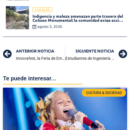
LOCALES
Indigencia y maleza amenazan parte trasera del
Coliseo Monumental: la comunidad exige acción
inmediata!
agosto 3, 2026
ANTERIOR NOTICIA
SIGUIENTE NOTICIA
Innovafest, la Feria de Emprendimiento de Infotep que fortalece el espíritu emprendedor de Ciénaga
Estudiantes de Ingeniería Industrial de la IES Infotep visitaron el Nodo de Logística del SENA en Barranquilla
Te puede interesar...
CULTURA & SOCIEDAD