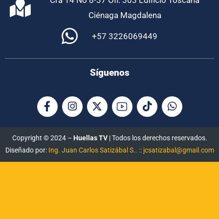
Cra 14 No 8-37 Ofi. 303 Edificio Toscana
Ciénaga Magdalena
+57 3226069449
Síguenos
Copyright © 2024 –
Huellas TV
| Todos los derechos reservados.
Diseñado por:
Ing. Juan Carlos Satizábal S.. :: jcsatizabal@gmail.com