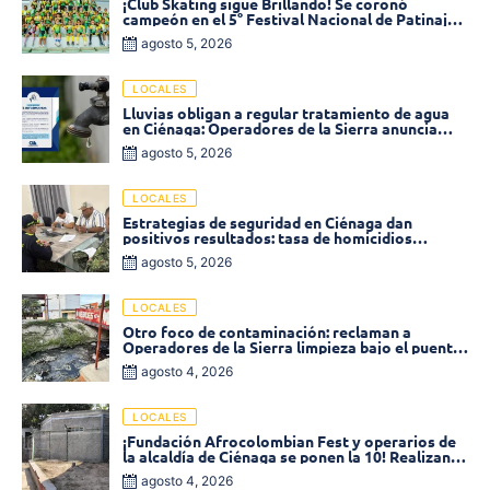
¡Club Skating sigue Brillando! Se coronó
campeón en el 5° Festival Nacional de Patinaje
«Soledad sobre Ruedas»
agosto 5, 2026
LOCALES
Lluvias obligan a regular tratamiento de agua
en Ciénaga: Operadores de la Sierra anuncia
baja presión en varios sectores
agosto 5, 2026
LOCALES
Estrategias de seguridad en Ciénaga dan
positivos resultados: tasa de homicidios
disminuyó un 58% en 2026
agosto 5, 2026
LOCALES
Otro foco de contaminación: reclaman a
Operadores de la Sierra limpieza bajo el puente
de la calle 19 con carrera 11
agosto 4, 2026
LOCALES
¡Fundación Afrocolombian Fest y operarios de
la alcaldía de Ciénaga se ponen la 10! Realizan
limpieza de la parte posterior del Coliseo
agosto 4, 2026
Monumental