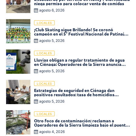
niega permiso para colocar venta de comidas
agosto 6, 2026
LOCALES
¡Club Skating sigue Brillando! Se coronó
campeón en el 5° Festival Nacional de Patinaje
«Soledad sobre Ruedas»
agosto 5, 2026
LOCALES
Lluvias obligan a regular tratamiento de agua
en Ciénaga: Operadores de la Sierra anuncia
baja presión en varios sectores
agosto 5, 2026
LOCALES
Estrategias de seguridad en Ciénaga dan
positivos resultados: tasa de homicidios
disminuyó un 58% en 2026
agosto 5, 2026
LOCALES
Otro foco de contaminación: reclaman a
Operadores de la Sierra limpieza bajo el puente
de la calle 19 con carrera 11
agosto 4, 2026