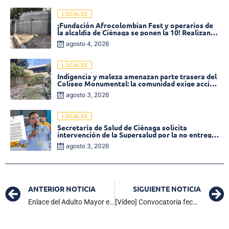
LOCALES
¡Fundación Afrocolombian Fest y operarios de
la alcaldía de Ciénaga se ponen la 10! Realizan
limpieza de la parte posterior del Coliseo
agosto 4, 2026
Monumental
LOCALES
Indigencia y maleza amenazan parte trasera del
Coliseo Monumental: la comunidad exige acción
inmediata!
agosto 3, 2026
LOCALES
Secretaría de Salud de Ciénaga solicita
intervención de la Supersalud por la no entrega
de medicamentos en las EPS
agosto 3, 2026
ANTERIOR NOTICIA
SIGUIENTE NOTICIA
Enlace del Adulto Mayor en Ciénaga responde a las quejas de beneficiarios
[Vídeo] Convocatoria fecha FIFA: Lorenzo «pone la carne en el asador» para enfrentar a España y Rumanía. ¡Conoce la nueva piel!