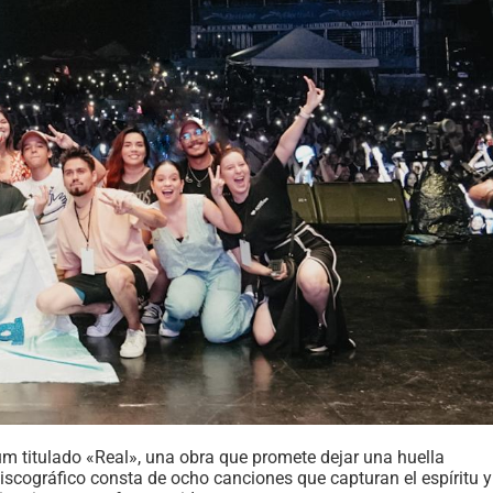
 titulado «Real», una obra que promete dejar una huella
iscográfico consta de ocho canciones que capturan el espíritu y