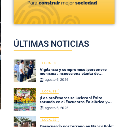
ÚLTIMAS NOTICIAS
LOCALES
Vigilancia y compromiso: personero
municipal inspecciona planta de
tratamiento de agua
agosto 6, 2026
LOCALES
¡Los profesores se lucieron! Éxito
rotundo en el Encuentro Folclórico y
Cultural del Magisterio 2026 en Ciénaga
agosto 6, 2026
LOCALES
Desacuerdo por terreno en Nancy Polo: