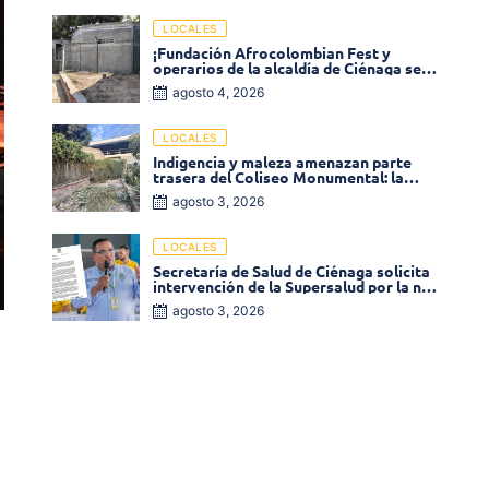
LOCALES
¡Fundación Afrocolombian Fest y
operarios de la alcaldía de Ciénaga se
ponen la 10! Realizan limpieza de la
agosto 4, 2026
parte posterior del Coliseo
Monumental
LOCALES
Indigencia y maleza amenazan parte
trasera del Coliseo Monumental: la
comunidad exige acción inmediata!
agosto 3, 2026
LOCALES
Secretaría de Salud de Ciénaga solicita
intervención de la Supersalud por la no
entrega de medicamentos en las EPS
agosto 3, 2026