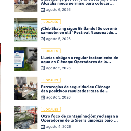
Alcaldía niega permiso para colocar
venta de comidas
agosto 6, 2026
LOCALES
¡Club Skating sigue Brillando! Se coronó
campeón en el 5° Festival Nacional de
Patinaje «Soledad sobre Ruedas»
agosto 5, 2026
LOCALES
Lluvias obligan a regular tratamiento de
agua en Ciénaga: Operadores de la
Sierra anuncia baja presión en varios
agosto 5, 2026
sectores
LOCALES
Estrategias de seguridad en Ciénaga
dan positivos resultados: tasa de
homicidios disminuyó un 58% en 2026
agosto 5, 2026
LOCALES
Otro foco de contaminación: reclaman a
Operadores de la Sierra limpieza bajo el
puente de la calle 19 con carrera 11
agosto 4, 2026