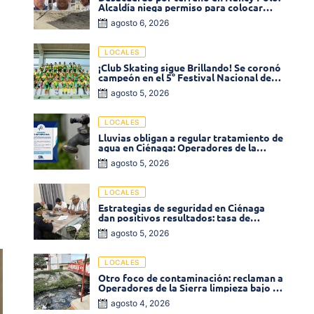
Alcaldía niega permiso para colocar
venta de comidas
agosto 6, 2026
LOCALES
¡Club Skating sigue Brillando! Se coronó
campeón en el 5° Festival Nacional de
Patinaje «Soledad sobre Ruedas»
agosto 5, 2026
LOCALES
Lluvias obligan a regular tratamiento de
agua en Ciénaga: Operadores de la
Sierra anuncia baja presión en varios
agosto 5, 2026
sectores
LOCALES
Estrategias de seguridad en Ciénaga
dan positivos resultados: tasa de
homicidios disminuyó un 58% en 2026
agosto 5, 2026
LOCALES
Otro foco de contaminación: reclaman a
Operadores de la Sierra limpieza bajo el
puente de la calle 19 con carrera 11
agosto 4, 2026