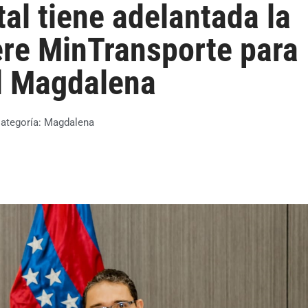
l tiene adelantada la
ere MinTransporte para
el Magdalena
ategoría:
Magdalena