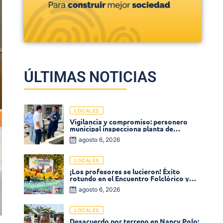
ÚLTIMAS NOTICIAS
LOCALES
Vigilancia y compromiso: personero
municipal inspecciona planta de
tratamiento de agua
agosto 6, 2026
LOCALES
¡Los profesores se lucieron! Éxito
rotundo en el Encuentro Folclórico y
Cultural del Magisterio 2026 en Ciénaga
agosto 6, 2026
LOCALES
Desacuerdo por terreno en Nancy Polo: