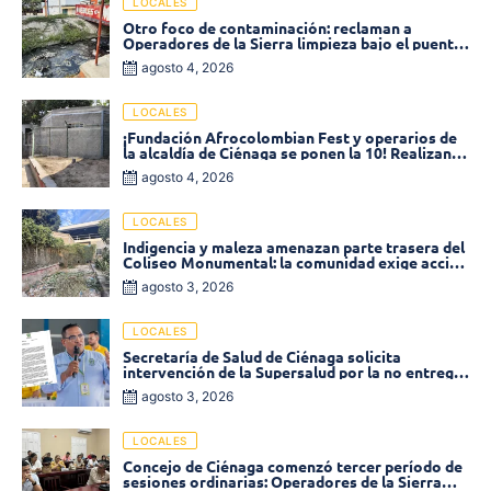
LOCALES
Otro foco de contaminación: reclaman a
Operadores de la Sierra limpieza bajo el puente
de la calle 19 con carrera 11
agosto 4, 2026
LOCALES
¡Fundación Afrocolombian Fest y operarios de
la alcaldía de Ciénaga se ponen la 10! Realizan
limpieza de la parte posterior del Coliseo
agosto 4, 2026
Monumental
LOCALES
Indigencia y maleza amenazan parte trasera del
Coliseo Monumental: la comunidad exige acción
inmediata!
agosto 3, 2026
LOCALES
Secretaría de Salud de Ciénaga solicita
intervención de la Supersalud por la no entrega
de medicamentos en las EPS
agosto 3, 2026
LOCALES
Concejo de Ciénaga comenzó tercer período de
sesiones ordinarias: Operadores de la Sierra