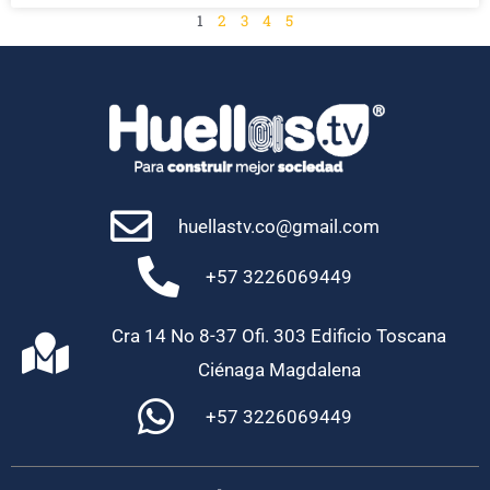
1
2
3
4
5
huellastv.co@gmail.com
+57 3226069449
Cra 14 No 8-37 Ofi. 303 Edificio Toscana
Ciénaga Magdalena
+57 3226069449