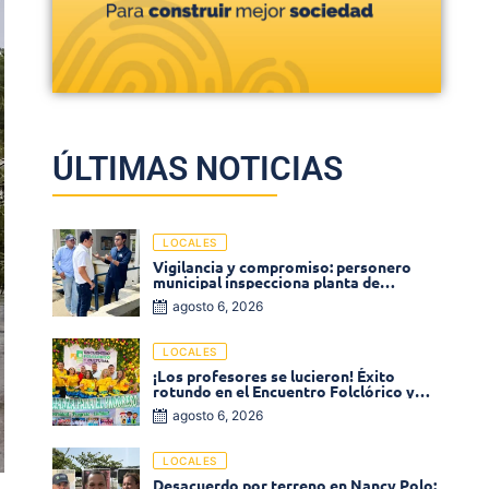
ÚLTIMAS NOTICIAS
LOCALES
Vigilancia y compromiso: personero
municipal inspecciona planta de
tratamiento de agua
agosto 6, 2026
LOCALES
¡Los profesores se lucieron! Éxito
rotundo en el Encuentro Folclórico y
Cultural del Magisterio 2026 en Ciénaga
agosto 6, 2026
LOCALES
Desacuerdo por terreno en Nancy Polo: