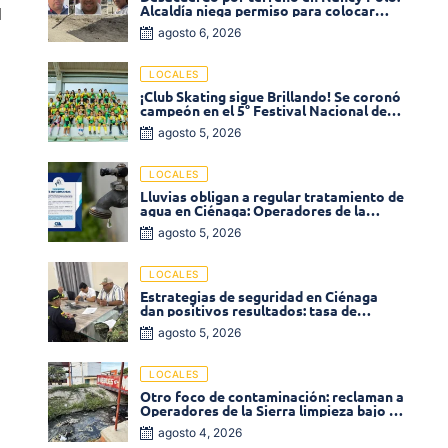
Alcaldía niega permiso para colocar
l
venta de comidas
agosto 6, 2026
LOCALES
¡Club Skating sigue Brillando! Se coronó
campeón en el 5° Festival Nacional de
Patinaje «Soledad sobre Ruedas»
agosto 5, 2026
LOCALES
Lluvias obligan a regular tratamiento de
agua en Ciénaga: Operadores de la
Sierra anuncia baja presión en varios
agosto 5, 2026
sectores
LOCALES
Estrategias de seguridad en Ciénaga
dan positivos resultados: tasa de
homicidios disminuyó un 58% en 2026
agosto 5, 2026
LOCALES
Otro foco de contaminación: reclaman a
Operadores de la Sierra limpieza bajo el
puente de la calle 19 con carrera 11
agosto 4, 2026