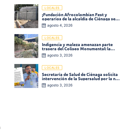
LOCALES
¡Fundación Afrocolombian Fest y
operarios de la alcaldía de Ciénaga se
ponen la 10! Realizan limpieza de la
agosto 4, 2026
parte posterior del Coliseo
Monumental
LOCALES
Indigencia y maleza amenazan parte
trasera del Coliseo Monumental: la
comunidad exige acción inmediata!
agosto 3, 2026
LOCALES
Secretaría de Salud de Ciénaga solicita
intervención de la Supersalud por la no
entrega de medicamentos en las EPS
agosto 3, 2026
a